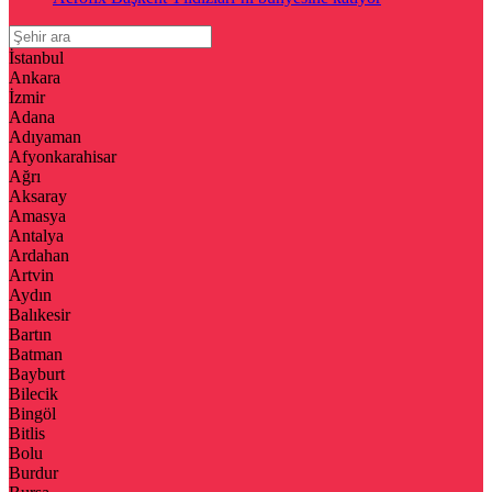
İstanbul
Ankara
İzmir
Adana
Adıyaman
Afyonkarahisar
Ağrı
Aksaray
Amasya
Antalya
Ardahan
Artvin
Aydın
Balıkesir
Bartın
Batman
Bayburt
Bilecik
Bingöl
Bitlis
Bolu
Burdur