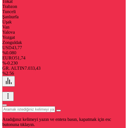
Tokat
Trabzon
Tunceli
Şanlıurfa
Uşak
Van
Yalova
Yozgat
Zonguldak
USD
43,77
%0.080
EURO
51,74
%-0.230
GR. ALTIN
7.033,43
%2.56
Aradığınız kelimeyi yazın ve entera basın, kapatmak için esc
butonuna tıklayın.