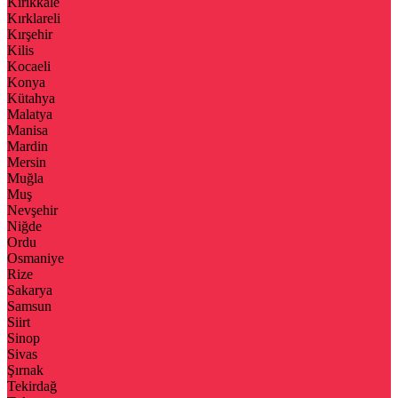
Kırıkkale
Kırklareli
Kırşehir
Kilis
Kocaeli
Konya
Kütahya
Malatya
Manisa
Mardin
Mersin
Muğla
Muş
Nevşehir
Niğde
Ordu
Osmaniye
Rize
Sakarya
Samsun
Siirt
Sinop
Sivas
Şırnak
Tekirdağ