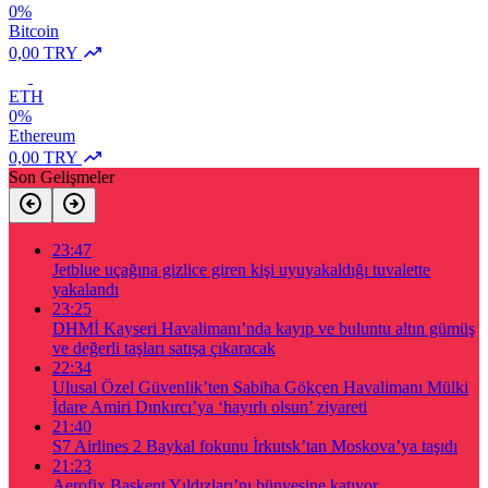
0%
Bitcoin
0,00 TRY
ETH
0%
Ethereum
0,00 TRY
Son Gelişmeler
23:47
Jetblue uçağına gizlice giren kişi uyuyakaldığı tuvalette
yakalandı
23:25
DHMİ Kayseri Havalimanı’nda kayıp ve buluntu altın gümüş
ve değerli taşları satışa çıkaracak
22:34
Ulusal Özel Güvenlik’ten Sabiha Gökçen Havalimanı Mülki
İdare Amiri Dınkırcı’ya ‘hayırlı olsun’ ziyareti
21:40
S7 Airlines 2 Baykal fokunu İrkutsk’tan Moskova’ya taşıdı
21:23
Aerofix Başkent Yıldızları’nı bünyesine katıyor