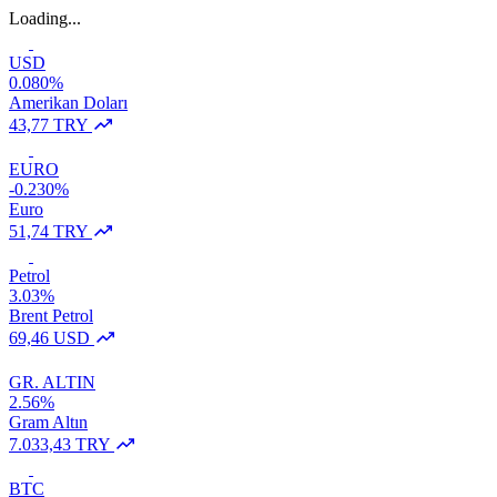
Loading...
USD
0.080%
Amerikan Doları
43,77 TRY
EURO
-0.230%
Euro
51,74 TRY
Petrol
3.03%
Brent Petrol
69,46 USD
GR. ALTIN
2.56%
Gram Altın
7.033,43 TRY
BTC