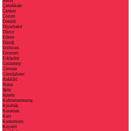
Bursa
Çanakkale
Çankırı
Çorum
Denizli
Diyarbakır
Düzce
Edirne
Elazığ
Erzincan
Erzurum
Eskişehir
Gaziantep
Giresun
Gümüşhane
Hakkâri
Hatay
Iğdır
Isparta
Kahramanmaraş
Karabük
Karaman
Kars
Kastamonu
Kayseri