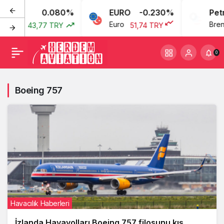
0.080%
EURO
-0.230%
Petrol
ları
Euro
Brent Pe
43,77 TRY
51,74 TRY
0
Boeing 757
Havacılık Haberleri
İzlanda Havayolları Boeing 757 filosunu kış