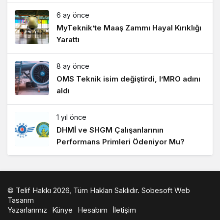
6 ay önce
MyTeknik’te Maaş Zammı Hayal Kırıklığı
Yarattı
8 ay önce
OMS Teknik isim değiştirdi, I’MRO adını
aldı
1 yıl önce
DHMİ ve SHGM Çalışanlarının
Performans Primleri Ödeniyor Mu?
© Telif Hakkı 2026, Tüm Hakları Saklıdır.
Sobesoft Web
Tasarım
Yazarlarımız
Künye
Hesabım
İletişim