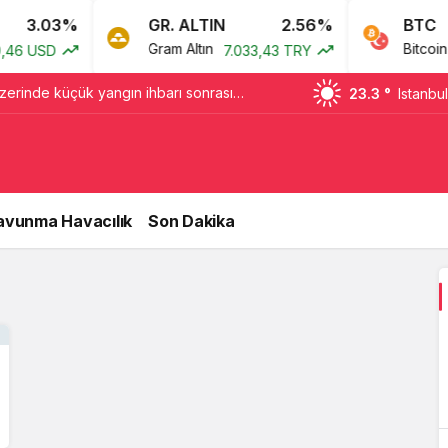
3.03%
GR. ALTIN
2.56%
BTC
Gram Altın
Bitcoin
6 USD
7.033,43 TRY
0
zerinde küçük yangın ihbarı sonrası
23.3 °
Istanbul
avunma Havacılık
Son Dakika