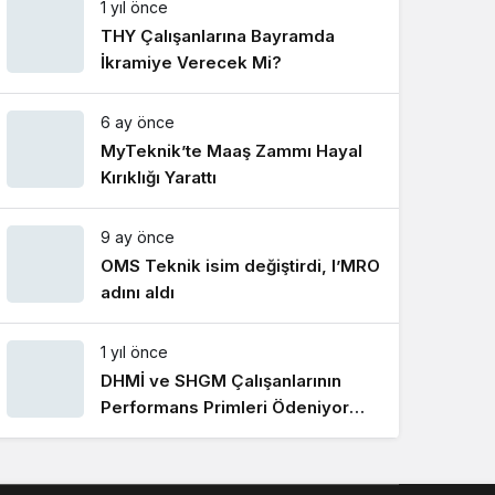
1 yıl önce
Gece Modu
Gece modunu seçin.
THY Çalışanlarına Bayramda
İkramiye Verecek Mi?
Sistem Modu
6 ay önce
Sistem modunu seçin.
MyTeknik’te Maaş Zammı Hayal
Kırıklığı Yarattı
9 ay önce
OMS Teknik isim değiştirdi, I’MRO
adını aldı
1 yıl önce
DHMİ ve SHGM Çalışanlarının
Performans Primleri Ödeniyor
Mu?