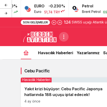
0.080%
EURO
-0.230%
Petrol
Euro
Brent Petrol
7 TRY
51,74 TRY
69,4
1:24
SWISS uçağı Atlantik ü
SON GELIŞMELER
Dublin’e yönlendirildi
Havacılık Haberleri
Yazarlarımız
S
Cebu Pacific
Havacılık Haberleri
Yakıt krizi büyüyor: Cebu Pacific Japonya
hatlarında 188 uçuşu iptal edecek!
4 ay önce