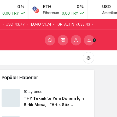
0%
ETH
0%
USD
Ethereum
Amerikan D
,00 TRY
0,00 TRY
USD
43,77
EURO
51,74
GR. ALTIN
7.033,43
0
Popüler Haberler
10 ay önce
THY Teknik’te Yeni Dönem İçin
Gündüz Modu
Gündüz modunu seçin.
Birlik Mesajı: “Artık Söz
Emekçinin”