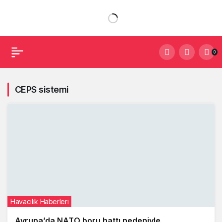
0
CEPS sistemi
Havacılık Haberleri
Avrupa’da NATO boru hattı nedeniyle