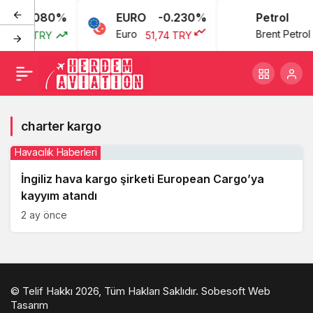
0.080%
EURO
-0.230%
Petrol
Euro
Brent Petrol
43,77 TRY
51,74 TRY
charter kargo
Havacılık Haberleri
İngiliz hava kargo şirketi European Cargo’ya
kayyım atandı
2 ay önce
© Telif Hakkı 2026, Tüm Hakları Saklıdır.
Sobesoft Web
Tasarım