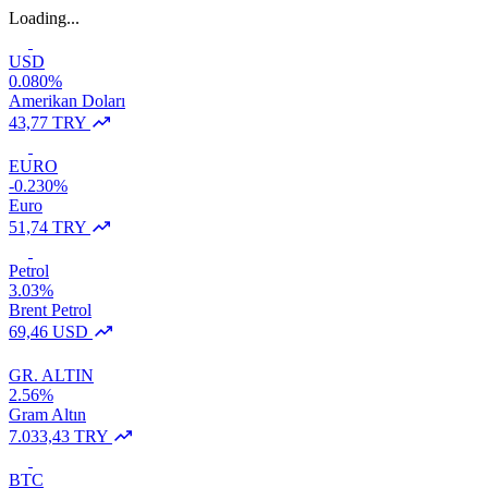
Loading...
USD
0.080%
Amerikan Doları
43,77 TRY
EURO
-0.230%
Euro
51,74 TRY
Petrol
3.03%
Brent Petrol
69,46 USD
GR. ALTIN
2.56%
Gram Altın
7.033,43 TRY
BTC