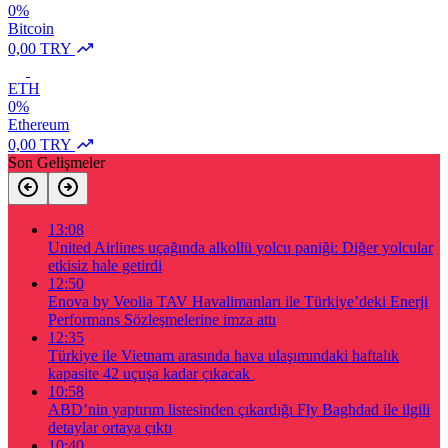
0%
Bitcoin
0,00 TRY
ETH
0%
Ethereum
0,00 TRY
Son Gelişmeler
13:08
United Airlines uçağında alkollü yolcu paniği: Diğer yolcular
etkisiz hale getirdi
12:50
Enova by Veolia TAV Havalimanları ile Türkiye’deki Enerji
Performans Sözleşmelerine imza attı
12:35
Türkiye ile Vietnam arasında hava ulaşımındaki haftalık
kapasite 42 uçuşa kadar çıkacak
10:58
ABD’nin yaptırım listesinden çıkardığı Fly Baghdad ile ilgili
detaylar ortaya çıktı
10:40