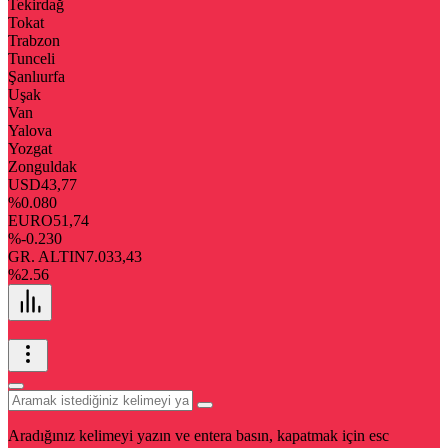
Tekirdağ
Tokat
Trabzon
Tunceli
Şanlıurfa
Uşak
Van
Yalova
Yozgat
Zonguldak
USD
43,77
%0.080
EURO
51,74
%-0.230
GR. ALTIN
7.033,43
%2.56
Aradığınız kelimeyi yazın ve entera basın, kapatmak için esc