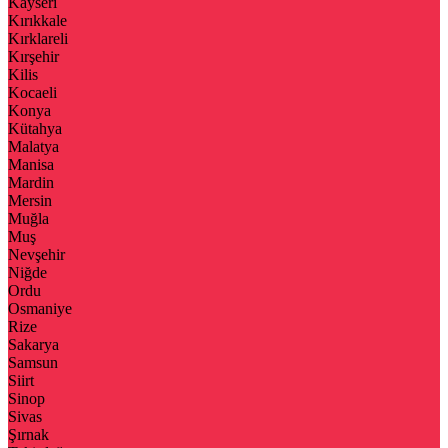
Kayseri
Kırıkkale
Kırklareli
Kırşehir
Kilis
Kocaeli
Konya
Kütahya
Malatya
Manisa
Mardin
Mersin
Muğla
Muş
Nevşehir
Niğde
Ordu
Osmaniye
Rize
Sakarya
Samsun
Siirt
Sinop
Sivas
Şırnak