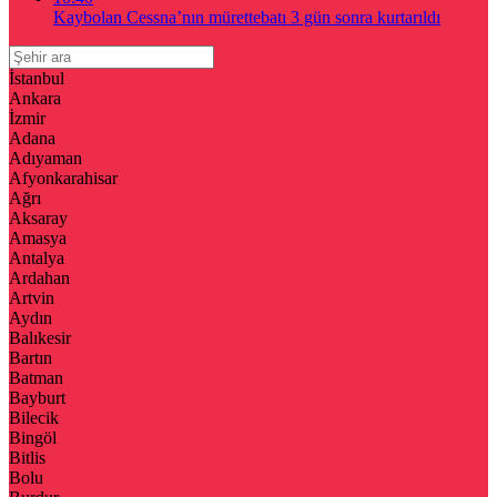
Kaybolan Cessna’nın mürettebatı 3 gün sonra kurtarıldı
İstanbul
Ankara
İzmir
Adana
Adıyaman
Afyonkarahisar
Ağrı
Aksaray
Amasya
Antalya
Ardahan
Artvin
Aydın
Balıkesir
Bartın
Batman
Bayburt
Bilecik
Bingöl
Bitlis
Bolu