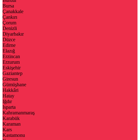
Burdur
Bursa
Çanakkale
Çankırı
Çorum
Denizli
Diyarbakır
Düzce
Edirne
Elazığ
Erzincan
Erzurum
Eskişehir
Gaziantep
Giresun
Gümüşhane
Hakkâri
Hatay
Iğdır
Isparta
Kahramanmaraş
Karabük
Karaman
Kars
Kastamonu