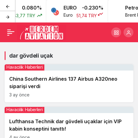
0.080%
EURO
-0.230%
Petrol
ları
Euro
Brent P
43,77 TRY
51,74 TRY
dar gövdeli uçak
Havacılık Haberleri
China Southern Airlines 137 Airbus A320neo
siparişi verdi
3 ay önce
Havacılık Haberleri
Lufthansa Technik dar gövdeli uçaklar için VIP
kabin konseptini tanıttı!
4 ay önce