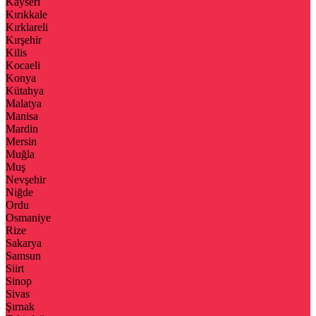
Kayseri
Kırıkkale
Kırklareli
Kırşehir
Kilis
Kocaeli
Konya
Kütahya
Malatya
Manisa
Mardin
Mersin
Muğla
Muş
Nevşehir
Niğde
Ordu
Osmaniye
Rize
Sakarya
Samsun
Siirt
Sinop
Sivas
Şırnak