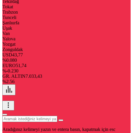
Tekirdağ
Tokat
Trabzon
Tunceli
Şanlıurfa
Uşak
Van
Yalova
Yozgat
Zonguldak
USD
43,77
%0.080
EURO
51,74
%-0.230
GR. ALTIN
7.033,43
%2.56
Aradığınız kelimeyi yazın ve entera basın, kapatmak için esc