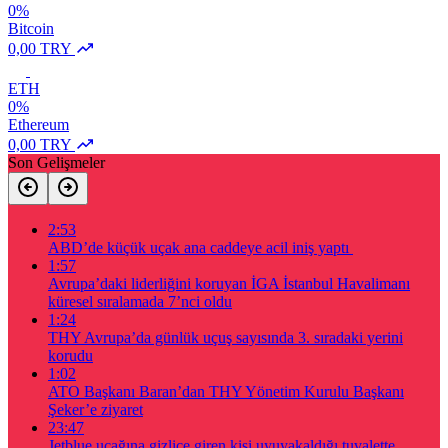
0%
Bitcoin
0,00 TRY
ETH
0%
Ethereum
0,00 TRY
Son Gelişmeler
2:53
ABD’de küçük uçak ana caddeye acil iniş yaptı
1:57
Avrupa’daki liderliğini koruyan İGA İstanbul Havalimanı
küresel sıralamada 7’nci oldu
1:24
THY Avrupa’da günlük uçuş sayısında 3. sıradaki yerini
korudu
1:02
ATO Başkanı Baran’dan THY Yönetim Kurulu Başkanı
Şeker’e ziyaret
23:47
Jetblue uçağına gizlice giren kişi uyuyakaldığı tuvalette