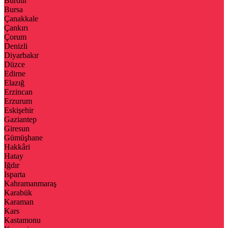
Burdur
Bursa
Çanakkale
Çankırı
Çorum
Denizli
Diyarbakır
Düzce
Edirne
Elazığ
Erzincan
Erzurum
Eskişehir
Gaziantep
Giresun
Gümüşhane
Hakkâri
Hatay
Iğdır
Isparta
Kahramanmaraş
Karabük
Karaman
Kars
Kastamonu