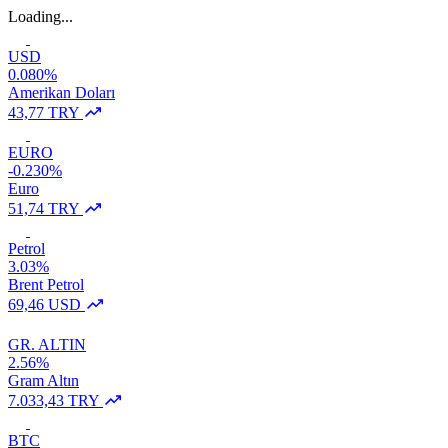
Loading...
USD
0.080%
Amerikan Doları
43,77 TRY
EURO
-0.230%
Euro
51,74 TRY
Petrol
3.03%
Brent Petrol
69,46 USD
GR. ALTIN
2.56%
Gram Altın
7.033,43 TRY
BTC