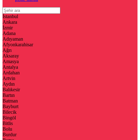
İstanbul
Ankara
İzmir
Adana
Adıyaman
Afyonkarahisar
Ağrı
Aksaray
Amasya
Antalya
Ardahan
Artvin
Aydın
Balıkesir
Bartın
Batman
Bayburt
Bilecik
Bingöl
Bitlis
Bolu
Burdur