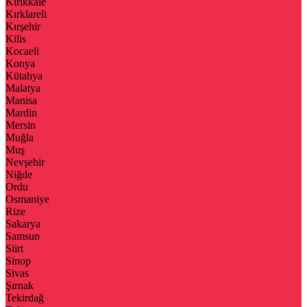
Kırıkkale
Kırklareli
Kırşehir
Kilis
Kocaeli
Konya
Kütahya
Malatya
Manisa
Mardin
Mersin
Muğla
Muş
Nevşehir
Niğde
Ordu
Osmaniye
Rize
Sakarya
Samsun
Siirt
Sinop
Sivas
Şırnak
Tekirdağ