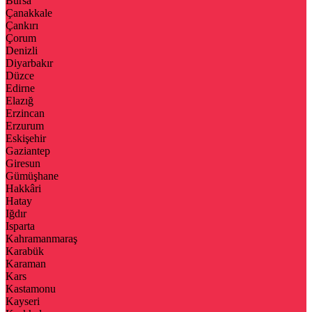
Bursa
Çanakkale
Çankırı
Çorum
Denizli
Diyarbakır
Düzce
Edirne
Elazığ
Erzincan
Erzurum
Eskişehir
Gaziantep
Giresun
Gümüşhane
Hakkâri
Hatay
Iğdır
Isparta
Kahramanmaraş
Karabük
Karaman
Kars
Kastamonu
Kayseri