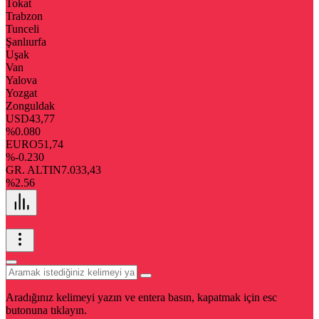
Tokat
Trabzon
Tunceli
Şanlıurfa
Uşak
Van
Yalova
Yozgat
Zonguldak
USD
43,77
%0.080
EURO
51,74
%-0.230
GR. ALTIN
7.033,43
%2.56
Aradığınız kelimeyi yazın ve entera basın, kapatmak için esc
butonuna tıklayın.