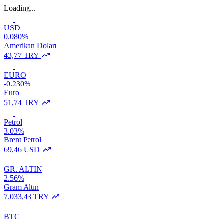
Loading...
USD
0.080%
Amerikan Doları
43,77 TRY
EURO
-0.230%
Euro
51,74 TRY
Petrol
3.03%
Brent Petrol
69,46 USD
GR. ALTIN
2.56%
Gram Altın
7.033,43 TRY
BTC