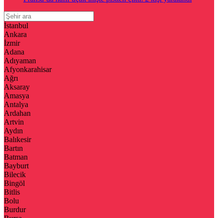
İstanbul
Ankara
İzmir
Adana
Adıyaman
Afyonkarahisar
Ağrı
Aksaray
Amasya
Antalya
Ardahan
Artvin
Aydın
Balıkesir
Bartın
Batman
Bayburt
Bilecik
Bingöl
Bitlis
Bolu
Burdur