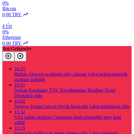
0%
Bitcoin
0,00 TRY
ETH
0%
Ethereum
0,00 TRY
Son Gelişmeler
16:35
British Airways uçağında olay çıkaran yolcu kelepçelenerek
uçaktan indirildi
16:21
Serkan Karahatay TAV Havalimanları Holding Ticari
Direktörü oldu
16:02
Nijerya Avrupa’nın en büyük havacılık yakıtı tedarikçisi oldu
15:32
SAS kabin ekibinin Cumartesi günü planladığı grev iptal
edildi
15:15
Fransa’da hafif uçak inişte pistten çıktı: 2 kişi yaralandı