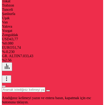
Tokat
Trabzon
Tunceli
Şanlıurfa
Uşak
Van
Yalova
Yozgat
Zonguldak
USD
43,77
%0.080
EURO
51,74
%-0.230
GR. ALTIN
7.033,43
%2.56
Aradığınız kelimeyi yazın ve entera basın, kapatmak için esc
butonuna tıklayın.