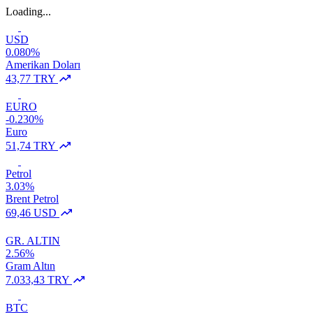
Loading...
USD
0.080%
Amerikan Doları
43,77 TRY
EURO
-0.230%
Euro
51,74 TRY
Petrol
3.03%
Brent Petrol
69,46 USD
GR. ALTIN
2.56%
Gram Altın
7.033,43 TRY
BTC