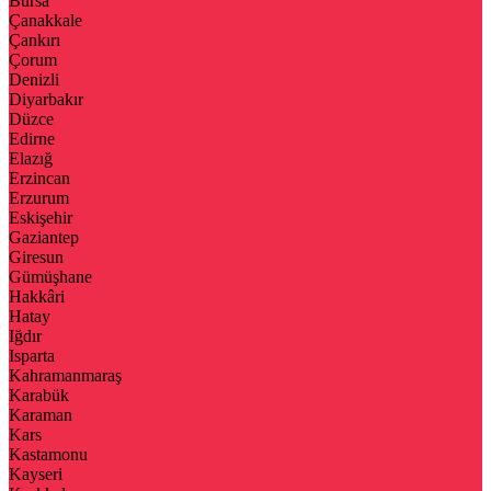
Bursa
Çanakkale
Çankırı
Çorum
Denizli
Diyarbakır
Düzce
Edirne
Elazığ
Erzincan
Erzurum
Eskişehir
Gaziantep
Giresun
Gümüşhane
Hakkâri
Hatay
Iğdır
Isparta
Kahramanmaraş
Karabük
Karaman
Kars
Kastamonu
Kayseri