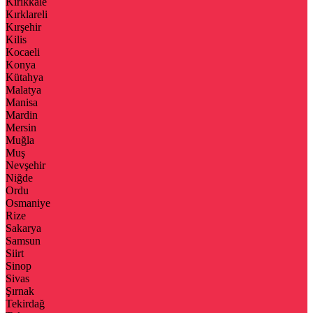
Kırıkkale
Kırklareli
Kırşehir
Kilis
Kocaeli
Konya
Kütahya
Malatya
Manisa
Mardin
Mersin
Muğla
Muş
Nevşehir
Niğde
Ordu
Osmaniye
Rize
Sakarya
Samsun
Siirt
Sinop
Sivas
Şırnak
Tekirdağ