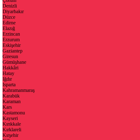
Çorum
Denizli
Diyarbakır
Düzce
Edirne
Elazığ
Erzincan
Erzurum
Eskişehir
Gaziantep
Giresun
Gümüşhane
Hakkâri
Hatay
Iğdır
Isparta
Kahramanmaraş
Karabük
Karaman
Kars
Kastamonu
Kayseri
Kırıkkale
Kırklareli
Kırşehir