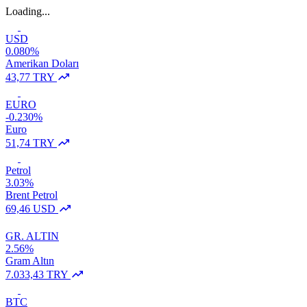
Loading...
USD
0.080%
Amerikan Doları
43,77 TRY
EURO
-0.230%
Euro
51,74 TRY
Petrol
3.03%
Brent Petrol
69,46 USD
GR. ALTIN
2.56%
Gram Altın
7.033,43 TRY
BTC