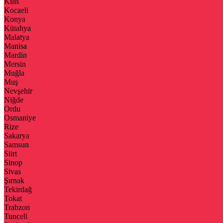
Kilis
Kocaeli
Konya
Kütahya
Malatya
Manisa
Mardin
Mersin
Muğla
Muş
Nevşehir
Niğde
Ordu
Osmaniye
Rize
Sakarya
Samsun
Siirt
Sinop
Sivas
Şırnak
Tekirdağ
Tokat
Trabzon
Tunceli