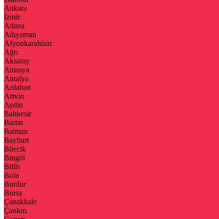
Ankara
İzmir
Adana
Adıyaman
Afyonkarahisar
Ağrı
Aksaray
Amasya
Antalya
Ardahan
Artvin
Aydın
Balıkesir
Bartın
Batman
Bayburt
Bilecik
Bingöl
Bitlis
Bolu
Burdur
Bursa
Çanakkale
Çankırı