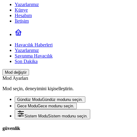
Yazarlarımız
Künye
Hesabım
İletişim
Havacılık Haberleri
Yazarlarımız
Savunma Havacılık
Son Dakika
Mod değiştir
Mod Ayarları
Mod seçin, deneyimini kişiselleştirin.
Gündüz Modu
Gündüz modunu seçin.
Gece Modu
Gece modunu seçin.
Sistem Modu
Sistem modunu seçin.
güvenlik