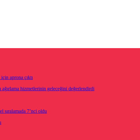
için aprona çıktı
ğırlama hizmetlerinin geleceğini değerlendirdi
el sıralamada 7’nci oldu
u