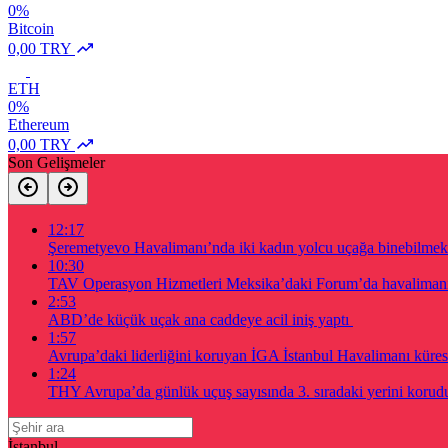
0%
Bitcoin
0,00 TRY
ETH
0%
Ethereum
0,00 TRY
Son Gelişmeler
12:17
Şeremetyevo Havalimanı’nda iki kadın yolcu uçağa binebilmek 
10:30
TAV Operasyon Hizmetleri Meksika’daki Forum’da havalimanı a
2:53
ABD’de küçük uçak ana caddeye acil iniş yaptı
1:57
Avrupa’daki liderliğini koruyan İGA İstanbul Havalimanı küres
1:24
THY Avrupa’da günlük uçuş sayısında 3. sıradaki yerini korud
İstanbul