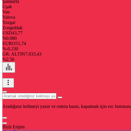
Şanlıurfa
Uşak
Van
Yalova
Yozgat
Zonguldak
USD
43,77
%0.080
EURO
51,74
%-0.230
GR. ALTIN
7.033,43
%2.56
Aradığınız kelimeyi yazın ve entera basın, kapatmak için esc butonuna
Hızlı Erişim