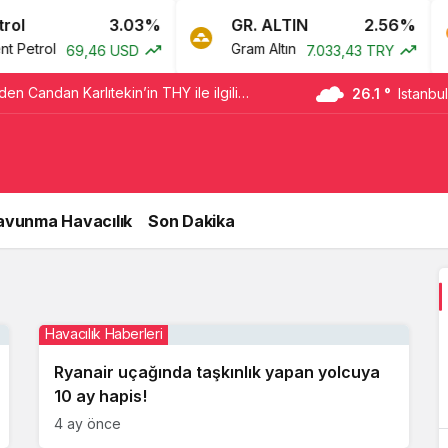
l
3.03%
GR. ALTIN
2.56%
Petrol
Gram Altın
69,46 USD
7.033,43 TRY
den Candan Karlıtekin’in THY ile ilgili
26.1 °
Istanbul
 övgü
avunma Havacılık
Son Dakika
Havacılık Haberleri
Ryanair uçağında taşkınlık yapan yolcuya
10 ay hapis!
4 ay önce