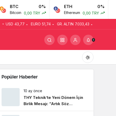
BTC
0%
ETH
0%
Bitcoin
Ethereum
0,00 TRY
0,00 TRY
USD
43,77
EURO
51,74
GR. ALTIN
7.033,43
0
Popüler Haberler
10 ay önce
THY Teknik’te Yeni Dönem İçin
Gündüz Modu
Gündüz modunu seçin.
Birlik Mesajı: “Artık Söz
Emekçinin”