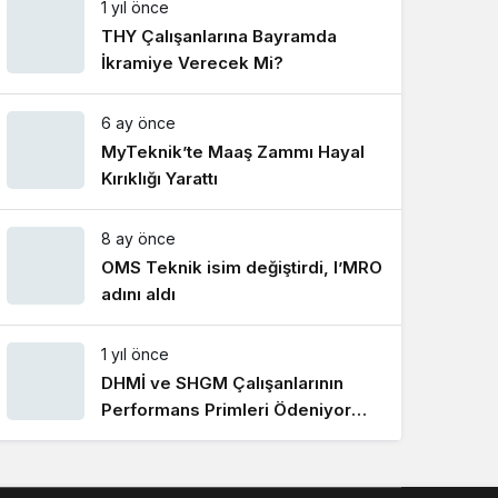
1 yıl önce
Gece Modu
Gece modunu seçin.
THY Çalışanlarına Bayramda
İkramiye Verecek Mi?
Sistem Modu
6 ay önce
Sistem modunu seçin.
MyTeknik’te Maaş Zammı Hayal
Kırıklığı Yarattı
8 ay önce
OMS Teknik isim değiştirdi, I’MRO
adını aldı
1 yıl önce
DHMİ ve SHGM Çalışanlarının
Performans Primleri Ödeniyor
Mu?