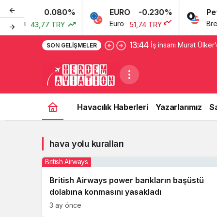
0.080%
EURO
-0.230%
Petro
Doları
Euro
Brent 
43,77 TRY
51,74 TRY
13:44
İş insanı Murat Ülker’
SON GELIŞMELER
kaleme aldığı kitaba
Havacılık Haberleri
Yazarlarımız
S
hava yolu kuralları
British Airways
British Airways power bankların başüstü
dolabına konmasını yasakladı
3 ay önce