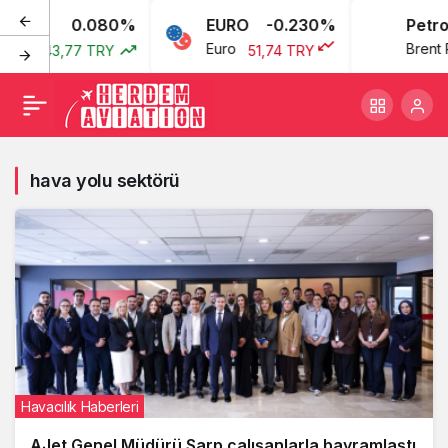
0.080%
EURO
-0.230%
Petrol
Euro
Brent Petrol
43,77 TRY
51,74 TRY
hava yolu sektörü
Havacılık Haberleri
AJet Genel Müdürü Sarp çalışanlarla bayramlaştı