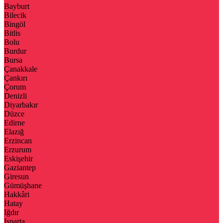
Bayburt
Bilecik
Bingöl
Bitlis
Bolu
Burdur
Bursa
Çanakkale
Çankırı
Çorum
Denizli
Diyarbakır
Düzce
Edirne
Elazığ
Erzincan
Erzurum
Eskişehir
Gaziantep
Giresun
Gümüşhane
Hakkâri
Hatay
Iğdır
Isparta