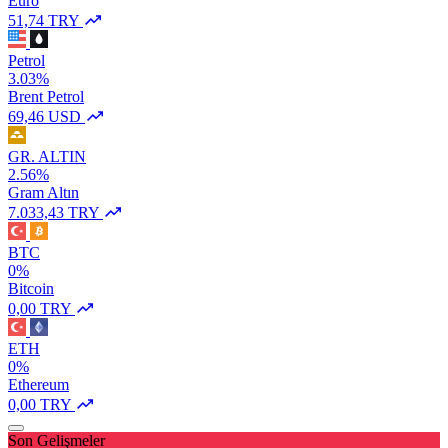
Euro
51,74 TRY
Petrol
3.03%
Brent Petrol
69,46 USD
GR. ALTIN
2.56%
Gram Altın
7.033,43 TRY
BTC
0%
Bitcoin
0,00 TRY
ETH
0%
Ethereum
0,00 TRY
Son Gelişmeler