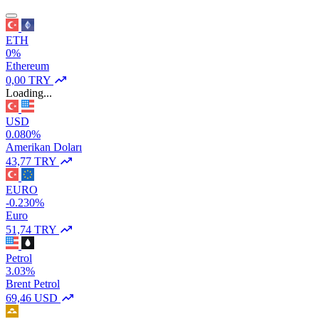
ETH
0%
Ethereum
0,00 TRY
Loading...
USD
0.080%
Amerikan Doları
43,77 TRY
EURO
-0.230%
Euro
51,74 TRY
Petrol
3.03%
Brent Petrol
69,46 USD