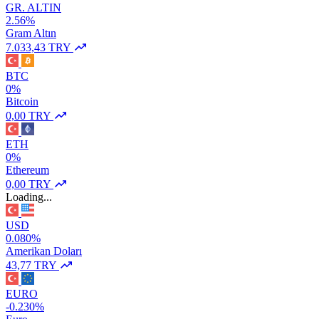
GR. ALTIN
2.56%
Gram Altın
7.033,43 TRY
BTC
0%
Bitcoin
0,00 TRY
ETH
0%
Ethereum
0,00 TRY
Loading...
USD
0.080%
Amerikan Doları
43,77 TRY
EURO
-0.230%