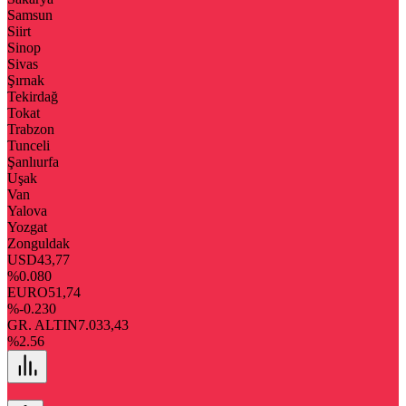
Samsun
Siirt
Sinop
Sivas
Şırnak
Tekirdağ
Tokat
Trabzon
Tunceli
Şanlıurfa
Uşak
Van
Yalova
Yozgat
Zonguldak
USD
43,77
%0.080
EURO
51,74
%-0.230
GR. ALTIN
7.033,43
%2.56