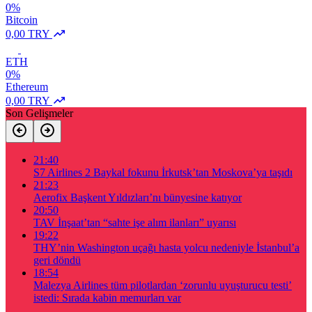
0%
Bitcoin
0,00 TRY
ETH
0%
Ethereum
0,00 TRY
Son Gelişmeler
21:40
S7 Airlines 2 Baykal fokunu İrkutsk’tan Moskova’ya taşıdı
21:23
Aerofix Başkent Yıldızları’nı bünyesine katıyor
20:50
TAV İnşaat’tan “sahte işe alım ilanları” uyarısı
19:22
THY’nin Washington uçağı hasta yolcu nedeniyle İstanbul’a
geri döndü
18:54
Malezya Airlines tüm pilotlardan ‘zorunlu uyuşturucu testi’
istedi: Sırada kabin memurları var