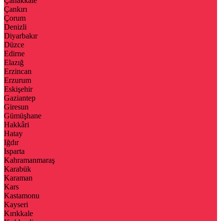
Çanakkale
Çankırı
Çorum
Denizli
Diyarbakır
Düzce
Edirne
Elazığ
Erzincan
Erzurum
Eskişehir
Gaziantep
Giresun
Gümüşhane
Hakkâri
Hatay
Iğdır
Isparta
Kahramanmaraş
Karabük
Karaman
Kars
Kastamonu
Kayseri
Kırıkkale