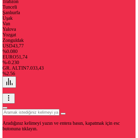
Trabzon
Tunceli
Şanlıurfa
Uşak
Van
Yalova
Yozgat
Zonguldak
USD
43,77
%0.080
EURO
51,74
%-0.230
GR. ALTIN
7.033,43
%2.56
Aradığınız kelimeyi yazın ve entera basın, kapatmak için esc
butonuna tıklayın.