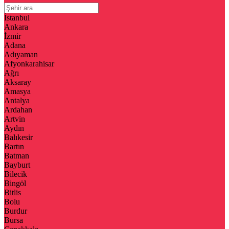
İstanbul
Ankara
İzmir
Adana
Adıyaman
Afyonkarahisar
Ağrı
Aksaray
Amasya
Antalya
Ardahan
Artvin
Aydın
Balıkesir
Bartın
Batman
Bayburt
Bilecik
Bingöl
Bitlis
Bolu
Burdur
Bursa