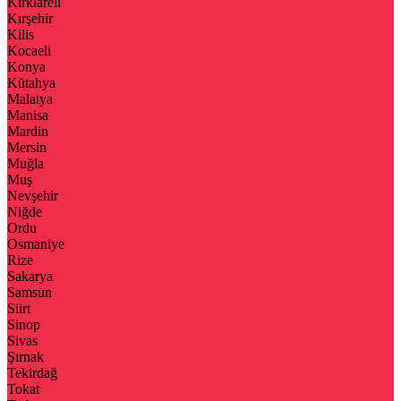
Kırklareli
Kırşehir
Kilis
Kocaeli
Konya
Kütahya
Malatya
Manisa
Mardin
Mersin
Muğla
Muş
Nevşehir
Niğde
Ordu
Osmaniye
Rize
Sakarya
Samsun
Siirt
Sinop
Sivas
Şırnak
Tekirdağ
Tokat