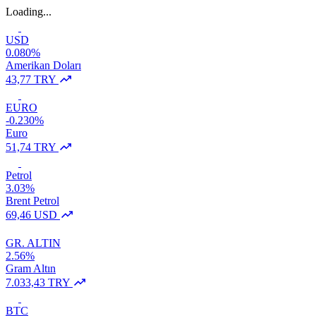
Loading...
USD
0.080%
Amerikan Doları
43,77 TRY
EURO
-0.230%
Euro
51,74 TRY
Petrol
3.03%
Brent Petrol
69,46 USD
GR. ALTIN
2.56%
Gram Altın
7.033,43 TRY
BTC