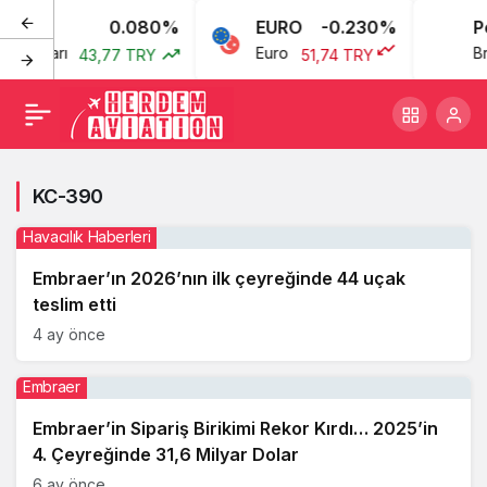
0.080%
EURO
-0.230%
Pe
an Doları
Euro
Br
43,77 TRY
51,74 TRY
KC-390
Havacılık Haberleri
Embraer’ın 2026’nın ilk çeyreğinde 44 uçak
teslim etti
4 ay önce
Embraer
Embraer’in Sipariş Birikimi Rekor Kırdı… 2025’in
4. Çeyreğinde 31,6 Milyar Dolar
6 ay önce