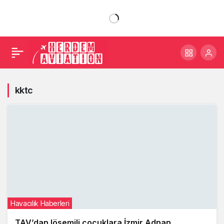
kktc
Havacılık Haberleri
TAV’dan lösemili çocuklara İzmir Adnan