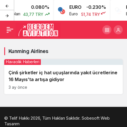
0.080%
EURO
-0.230%
P
kan Doları
Euro
B
43,77 TRY
51,74 TRY
Kunming Airlines
Havacılık Haberleri
Çinli şirketler iç hat uçuşlarında yakıt ücretlerine
16 Mayıs’ta artışa gidiyor
3 ay önce
© Telif Hakkı 2026, Tüm Hakları Saklıdır.
Sobesoft Web
Tasarım