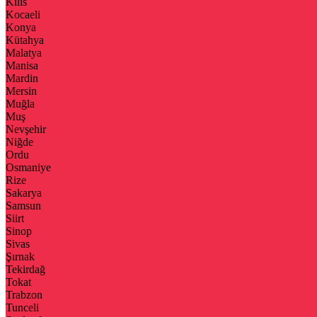
Kilis
Kocaeli
Konya
Kütahya
Malatya
Manisa
Mardin
Mersin
Muğla
Muş
Nevşehir
Niğde
Ordu
Osmaniye
Rize
Sakarya
Samsun
Siirt
Sinop
Sivas
Şırnak
Tekirdağ
Tokat
Trabzon
Tunceli