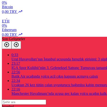
0%
Bitcoin
0,00 TRY
ETH
0%
Ethereum
0,00 TRY
Son Gelişmeler
0:33
Ural Havayolları’nın İstanbul uçuşunda hırsızlık girişimi: 3 şüph
23:17
İGA Spor Kulübü’nün 3. Geleneksel Satranç Turnuvası tamam
22:56
Batik Air uçağında yolcu acil çıkış kapısını açmaya çalıştı
22:34
Uçaktan 26 kez tütün çalan uyuşturucu bağımlısı kabin memur
22:16
Manchester Havalimanı’nda uçuşa geç kalan yolcu uçağın kalkış
İstanbul