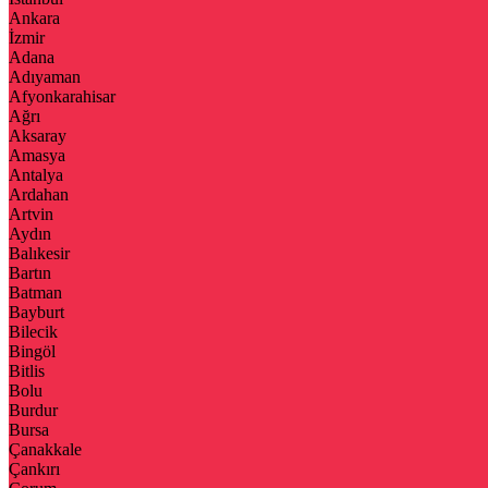
Ankara
İzmir
Adana
Adıyaman
Afyonkarahisar
Ağrı
Aksaray
Amasya
Antalya
Ardahan
Artvin
Aydın
Balıkesir
Bartın
Batman
Bayburt
Bilecik
Bingöl
Bitlis
Bolu
Burdur
Bursa
Çanakkale
Çankırı