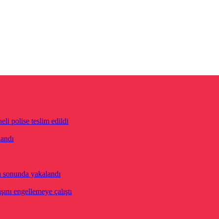
eli polise teslim edildi
landı
u sonunda yakalandı
ını engellemeye çalıştı