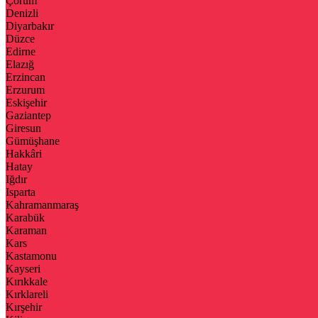
Çorum
Denizli
Diyarbakır
Düzce
Edirne
Elazığ
Erzincan
Erzurum
Eskişehir
Gaziantep
Giresun
Gümüşhane
Hakkâri
Hatay
Iğdır
Isparta
Kahramanmaraş
Karabük
Karaman
Kars
Kastamonu
Kayseri
Kırıkkale
Kırklareli
Kırşehir