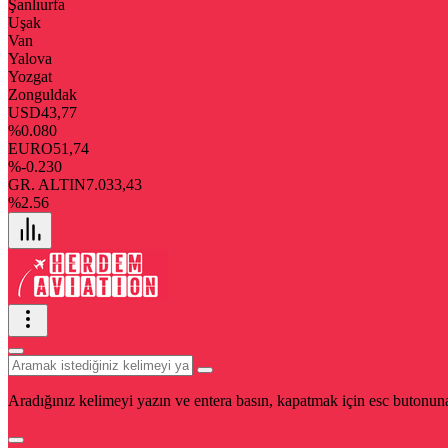
Şanlıurfa
Uşak
Van
Yalova
Yozgat
Zonguldak
USD
43,77
%0.080
EURO
51,74
%-0.230
GR. ALTIN
7.033,43
%2.56
Aradığınız kelimeyi yazın ve entera basın, kapatmak için esc butonuna