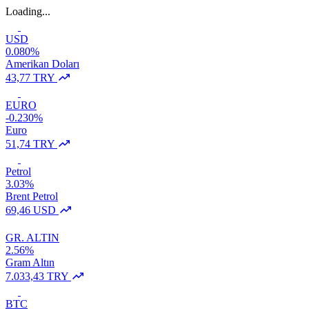
Loading...
USD
0.080%
Amerikan Doları
43,77 TRY
EURO
-0.230%
Euro
51,74 TRY
Petrol
3.03%
Brent Petrol
69,46 USD
GR. ALTIN
2.56%
Gram Altın
7.033,43 TRY
BTC