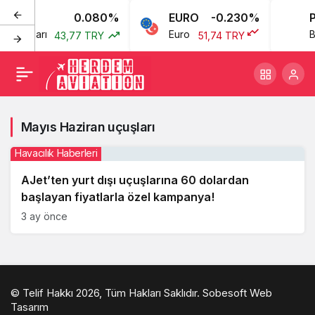
0.080%
EURO
-0.230%
P
an Doları
Euro
Br
43,77 TRY
51,74 TRY
Mayıs Haziran uçuşları
Havacılık Haberleri
AJet’ten yurt dışı uçuşlarına 60 dolardan
başlayan fiyatlarla özel kampanya!
3 ay önce
© Telif Hakkı 2026, Tüm Hakları Saklıdır.
Sobesoft Web
Tasarım