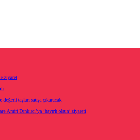
 ziyaret
dı
eğerli taşları satışa çıkaracak
 Amiri Dınkırcı’ya ‘hayırlı olsun’ ziyareti