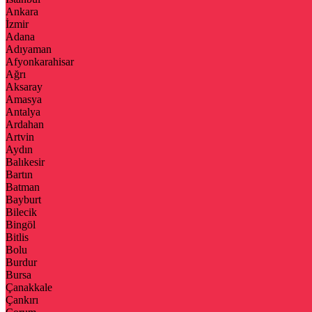
Ankara
İzmir
Adana
Adıyaman
Afyonkarahisar
Ağrı
Aksaray
Amasya
Antalya
Ardahan
Artvin
Aydın
Balıkesir
Bartın
Batman
Bayburt
Bilecik
Bingöl
Bitlis
Bolu
Burdur
Bursa
Çanakkale
Çankırı