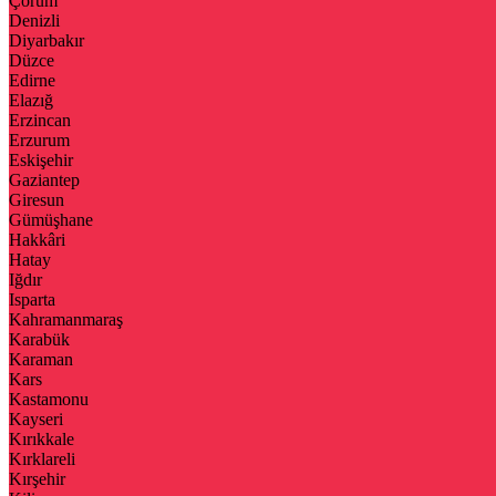
Çorum
Denizli
Diyarbakır
Düzce
Edirne
Elazığ
Erzincan
Erzurum
Eskişehir
Gaziantep
Giresun
Gümüşhane
Hakkâri
Hatay
Iğdır
Isparta
Kahramanmaraş
Karabük
Karaman
Kars
Kastamonu
Kayseri
Kırıkkale
Kırklareli
Kırşehir