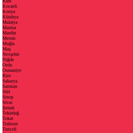
Kilis
Kocaeli
Konya
Kütahya
Malatya
Manisa
Mardin
Mersin
Muğla
Muş
Nevşehir
Niğde
Ordu
Osmaniye
Rize
Sakarya
Samsun
Siirt
Sinop
Sivas
Şırnak
Tekirdağ
Tokat
Trabzon
Tunceli