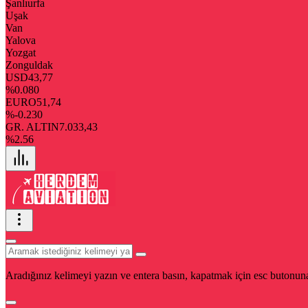
Şanlıurfa
Uşak
Van
Yalova
Yozgat
Zonguldak
USD
43,77
%0.080
EURO
51,74
%-0.230
GR. ALTIN
7.033,43
%2.56
Aradığınız kelimeyi yazın ve entera basın, kapatmak için esc butonuna