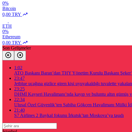
0%
Bitcoin
0,00 TRY
ETH
0%
Ethereum
0,00 TRY
Son Gelişmeler
1:02
ATO Başkanı Baran’dan THY Yönetim Kurulu Başkanı Şeker’e
23:47
Jetblue uçağına gizlice giren kişi uyuyakaldığı tuvalette yakalan
23:25
DHMİ Kayseri Havalimanı’nda kayıp ve buluntu altın gümüş ve d
22:34
Ulusal Özel Güvenlik’ten Sabiha Gökçen Havalimanı Mülki İdare
21:40
S7 Airlines 2 Baykal fokunu İrkutsk’tan Moskova’ya taşıdı
İstanbul