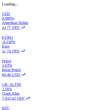
Loading...
USD
0.080%
Amerikan Doları
43,77 TRY
EURO
-0.230%
Euro
51,74 TRY
Petrol
3.03%
Brent Petrol
69,46 USD
GR. ALTIN
2.56%
Gram Altın
7.033,43 TRY
BTC