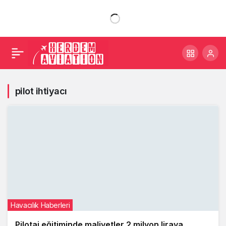
pilot ihtiyacı
Havacılık Haberleri
Pilotaj eğitiminde maliyetler 2 milyon liraya