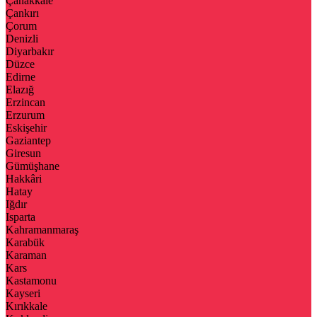
Çanakkale
Çankırı
Çorum
Denizli
Diyarbakır
Düzce
Edirne
Elazığ
Erzincan
Erzurum
Eskişehir
Gaziantep
Giresun
Gümüşhane
Hakkâri
Hatay
Iğdır
Isparta
Kahramanmaraş
Karabük
Karaman
Kars
Kastamonu
Kayseri
Kırıkkale