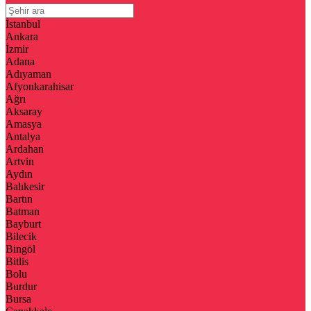
İstanbul
Ankara
İzmir
Adana
Adıyaman
Afyonkarahisar
Ağrı
Aksaray
Amasya
Antalya
Ardahan
Artvin
Aydın
Balıkesir
Bartın
Batman
Bayburt
Bilecik
Bingöl
Bitlis
Bolu
Burdur
Bursa