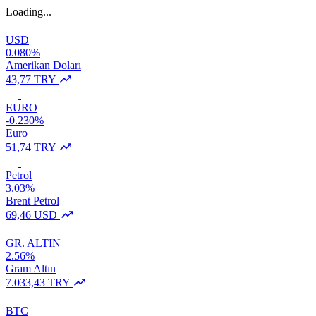
Loading...
USD
0.080%
Amerikan Doları
43,77 TRY
EURO
-0.230%
Euro
51,74 TRY
Petrol
3.03%
Brent Petrol
69,46 USD
GR. ALTIN
2.56%
Gram Altın
7.033,43 TRY
BTC