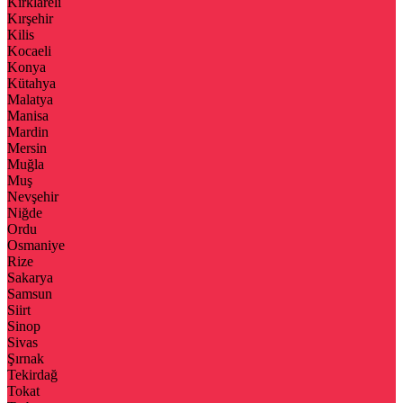
Kırklareli
Kırşehir
Kilis
Kocaeli
Konya
Kütahya
Malatya
Manisa
Mardin
Mersin
Muğla
Muş
Nevşehir
Niğde
Ordu
Osmaniye
Rize
Sakarya
Samsun
Siirt
Sinop
Sivas
Şırnak
Tekirdağ
Tokat