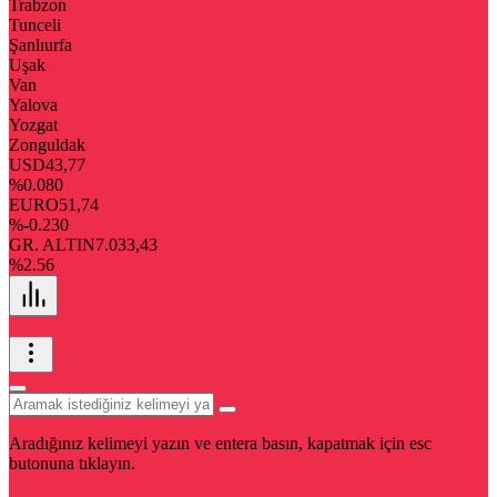
Trabzon
Tunceli
Şanlıurfa
Uşak
Van
Yalova
Yozgat
Zonguldak
USD
43,77
%0.080
EURO
51,74
%-0.230
GR. ALTIN
7.033,43
%2.56
Aradığınız kelimeyi yazın ve entera basın, kapatmak için esc
butonuna tıklayın.