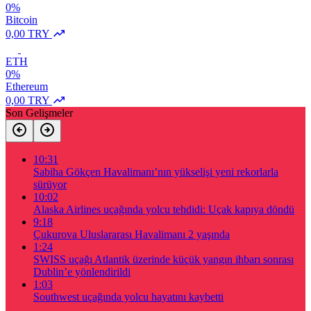
0%
Bitcoin
0,00 TRY
ETH
0%
Ethereum
0,00 TRY
Son Gelişmeler
10:31
Sabiha Gökçen Havalimanı’nın yükselişi yeni rekorlarla
sürüyor
10:02
Alaska Airlines uçağında yolcu tehdidi: Uçak kapıya döndü
9:18
Çukurova Uluslararası Havalimanı 2 yaşında
1:24
SWISS uçağı Atlantik üzerinde küçük yangın ihbarı sonrası
Dublin’e yönlendirildi
1:03
Southwest uçağında yolcu hayatını kaybetti