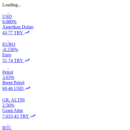
Loading...
USD
0.080%
Amerikan Doları
43,77 TRY
EURO
-0.230%
Euro
51,74 TRY
Petrol
3.03%
Brent Petrol
69,46 USD
GR. ALTIN
2.56%
Gram Altın
7.033,43 TRY
BTC