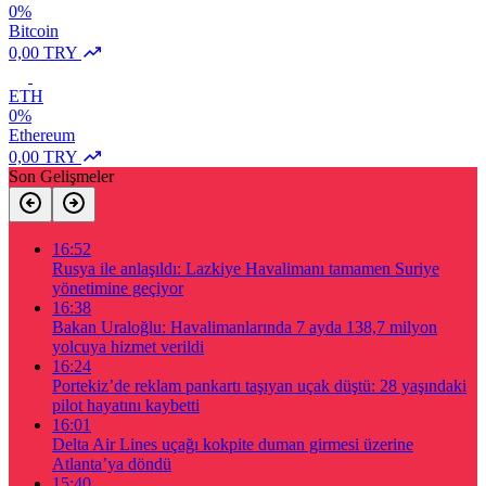
0%
Bitcoin
0,00 TRY
ETH
0%
Ethereum
0,00 TRY
Son Gelişmeler
16:52
Rusya ile anlaşıldı: Lazkiye Havalimanı tamamen Suriye
yönetimine geçiyor
16:38
Bakan Uraloğlu: Havalimanlarında 7 ayda 138,7 milyon
yolcuya hizmet verildi
16:24
Portekiz’de reklam pankartı taşıyan uçak düştü: 28 yaşındaki
pilot hayatını kaybetti
16:01
Delta Air Lines uçağı kokpite duman girmesi üzerine
Atlanta’ya döndü
15:40