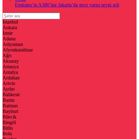
Emirates’in A380’ine Jakarta’da gece yarısı sevgi seli
İstanbul
Ankara
İzmir
Adana
Adıyaman
Afyonkarahisar
Ağrı
Aksaray
Amasya
Antalya
Ardahan
Artvin
Aydın
Balıkesir
Bartın
Batman
Bayburt
Bilecik
Bingöl
Bitlis
Bolu