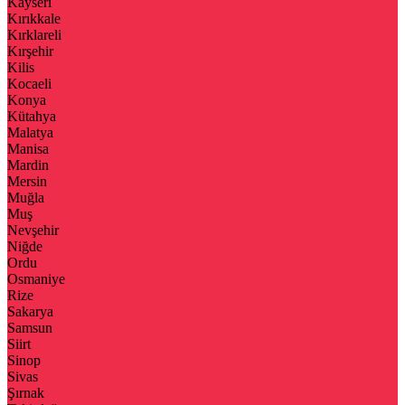
Kayseri
Kırıkkale
Kırklareli
Kırşehir
Kilis
Kocaeli
Konya
Kütahya
Malatya
Manisa
Mardin
Mersin
Muğla
Muş
Nevşehir
Niğde
Ordu
Osmaniye
Rize
Sakarya
Samsun
Siirt
Sinop
Sivas
Şırnak