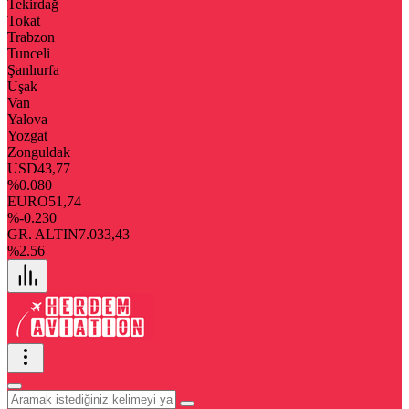
Tekirdağ
Tokat
Trabzon
Tunceli
Şanlıurfa
Uşak
Van
Yalova
Yozgat
Zonguldak
USD
43,77
%0.080
EURO
51,74
%-0.230
GR. ALTIN
7.033,43
%2.56