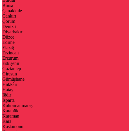
Burdur
Bursa
Çanakkale
Çankırı
Çorum
Denizli
Diyarbakır
Düzce
Edirne
Elazığ
Erzincan
Erzurum
Eskişehir
Gaziantep
Giresun
Gümüşhane
Hakkâri
Hatay
Iğdır
Isparta
Kahramanmaraş
Karabük
Karaman
Kars
Kastamonu