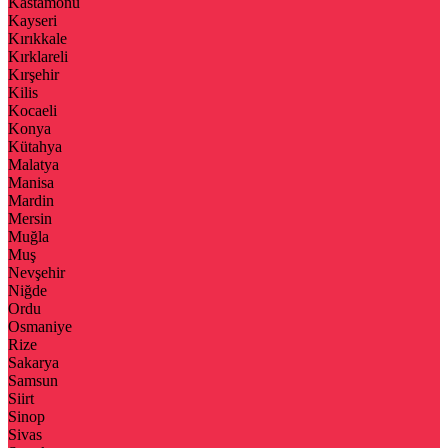
Kastamonu
Kayseri
Kırıkkale
Kırklareli
Kırşehir
Kilis
Kocaeli
Konya
Kütahya
Malatya
Manisa
Mardin
Mersin
Muğla
Muş
Nevşehir
Niğde
Ordu
Osmaniye
Rize
Sakarya
Samsun
Siirt
Sinop
Sivas