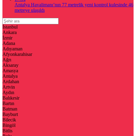
Antalya Havalimanı’nın 77 metrelik yeni kontrol kulesinde 46
metreye ulaşıldı
İstanbul
Ankara
İzmir
Adana
Adıyaman
Afyonkarahisar
Ağrı
Aksaray
Amasya
Antalya
Ardahan
Artvin
Aydın
Balıkesir
Bartın
Batman
Bayburt
Bilecik
Bingöl
Bitlis