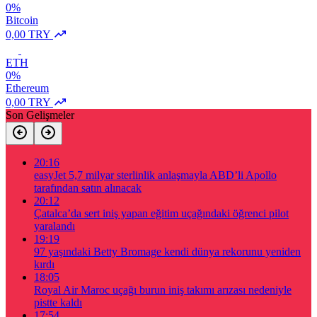
0%
Bitcoin
0,00 TRY
ETH
0%
Ethereum
0,00 TRY
Son Gelişmeler
20:16
easyJet 5,7 milyar sterlinlik anlaşmayla ABD’li Apollo
tarafından satın alınacak
20:12
Çatalca’da sert iniş yapan eğitim uçağındaki öğrenci pilot
yaralandı
19:19
97 yaşındaki Betty Bromage kendi dünya rekorunu yeniden
kırdı
18:05
Royal Air Maroc uçağı burun iniş takımı arızası nedeniyle
pistte kaldı
17:54