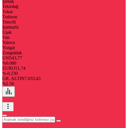
Şırnak
Tekirdağ
Tokat
Trabzon
Tunceli
Şanlıurfa
Uşak
Van
Yalova
Yozgat
Zonguldak
USD
43,77
%0.080
EURO
51,74
%-0.230
GR. ALTIN
7.033,43
%2.56