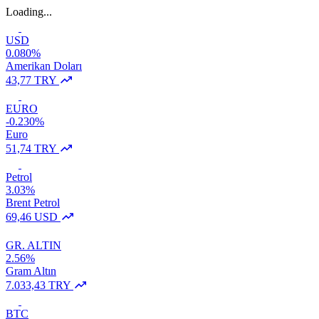
Loading...
USD
0.080%
Amerikan Doları
43,77 TRY
EURO
-0.230%
Euro
51,74 TRY
Petrol
3.03%
Brent Petrol
69,46 USD
GR. ALTIN
2.56%
Gram Altın
7.033,43 TRY
BTC