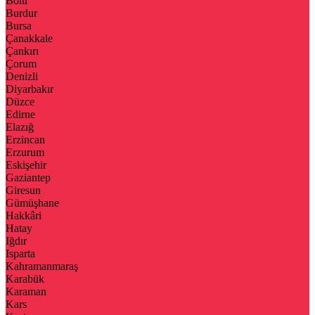
Bolu
Burdur
Bursa
Çanakkale
Çankırı
Çorum
Denizli
Diyarbakır
Düzce
Edirne
Elazığ
Erzincan
Erzurum
Eskişehir
Gaziantep
Giresun
Gümüşhane
Hakkâri
Hatay
Iğdır
Isparta
Kahramanmaraş
Karabük
Karaman
Kars