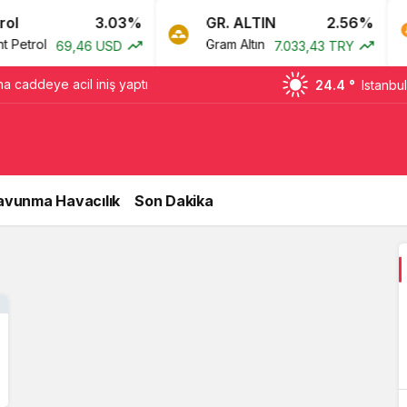
l
3.03%
GR. ALTIN
2.56%
Petrol
Gram Altın
69,46 USD
7.033,43 TRY
a caddeye acil iniş yaptı
24.4 °
Istanbul
avunma Havacılık
Son Dakika