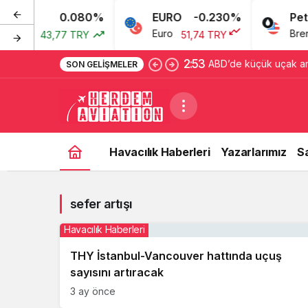
0.080%
EURO
-0.230%
Petro
oları
Euro
Brent 
43,77 TRY
51,74 TRY
2:53
ABD’de küçük uçak an
SON GELIŞMELER
Havacılık Haberleri
Yazarlarımız
S
sefer artışı
Havacılık Haberleri
THY İstanbul-Vancouver hattında uçuş
sayısını artıracak
3 ay önce