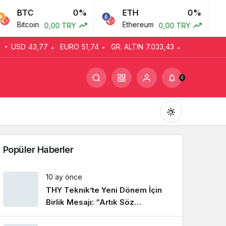
BTC
0%
ETH
0%
Bitcoin
Ethereum
0,00 TRY
0,00 TRY
USD
43,77
EURO
51,74
GR. ALTIN
7.033,43
0
Popüler Haberler
10 ay önce
THY Teknik’te Yeni Dönem İçin
Gündüz Modu
Gündüz modunu seçin.
Birlik Mesajı: “Artık Söz
Emekçinin”