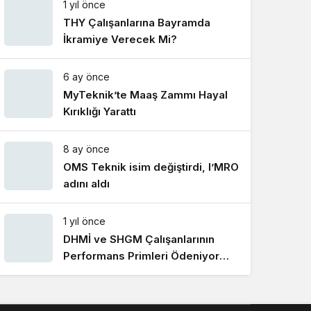
1 yıl önce
Gece Modu
Gece modunu seçin.
THY Çalışanlarına Bayramda
İkramiye Verecek Mi?
Sistem Modu
6 ay önce
Sistem modunu seçin.
MyTeknik’te Maaş Zammı Hayal
Kırıklığı Yarattı
8 ay önce
OMS Teknik isim değiştirdi, I’MRO
adını aldı
1 yıl önce
DHMİ ve SHGM Çalışanlarının
Performans Primleri Ödeniyor
Mu?