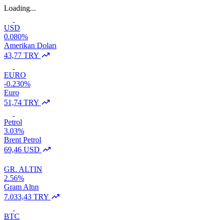
Loading...
USD
0.080%
Amerikan Doları
43,77 TRY
EURO
-0.230%
Euro
51,74 TRY
Petrol
3.03%
Brent Petrol
69,46 USD
GR. ALTIN
2.56%
Gram Altın
7.033,43 TRY
BTC