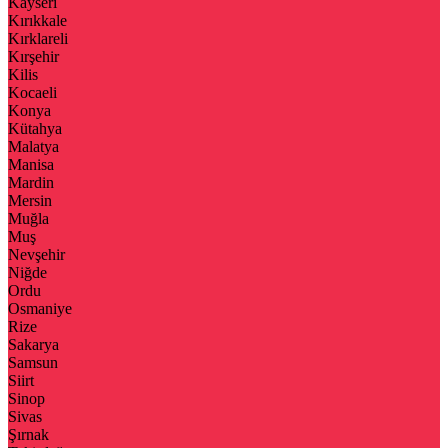
Kayseri
Kırıkkale
Kırklareli
Kırşehir
Kilis
Kocaeli
Konya
Kütahya
Malatya
Manisa
Mardin
Mersin
Muğla
Muş
Nevşehir
Niğde
Ordu
Osmaniye
Rize
Sakarya
Samsun
Siirt
Sinop
Sivas
Şırnak