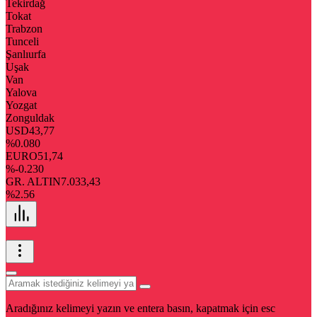
Tekirdağ
Tokat
Trabzon
Tunceli
Şanlıurfa
Uşak
Van
Yalova
Yozgat
Zonguldak
USD
43,77
%0.080
EURO
51,74
%-0.230
GR. ALTIN
7.033,43
%2.56
Aradığınız kelimeyi yazın ve entera basın, kapatmak için esc