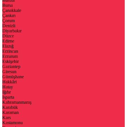
Burdur
Bursa
Çanakkale
Çankırı
Çorum
Denizli
Diyarbakır
Düzce
Edirne
Elazığ
Erzincan
Erzurum
Eskişehir
Gaziantep
Giresun
Gümüşhane
Hakkâri
Hatay
Iğdır
Isparta
Kahramanmaraş
Karabük
Karaman
Kars
Kastamonu