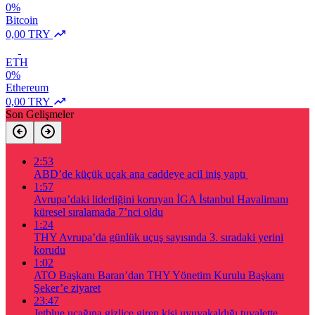
0%
Bitcoin
0,00 TRY
ETH
0%
Ethereum
0,00 TRY
Son Gelişmeler
2:53
ABD’de küçük uçak ana caddeye acil iniş yaptı
1:57
Avrupa’daki liderliğini koruyan İGA İstanbul Havalimanı
küresel sıralamada 7’nci oldu
1:24
THY Avrupa’da günlük uçuş sayısında 3. sıradaki yerini
korudu
1:02
ATO Başkanı Baran’dan THY Yönetim Kurulu Başkanı
Şeker’e ziyaret
23:47
Jetblue uçağına gizlice giren kişi uyuyakaldığı tuvalette