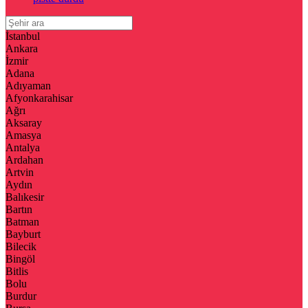
İstanbul
Ankara
İzmir
Adana
Adıyaman
Afyonkarahisar
Ağrı
Aksaray
Amasya
Antalya
Ardahan
Artvin
Aydın
Balıkesir
Bartın
Batman
Bayburt
Bilecik
Bingöl
Bitlis
Bolu
Burdur