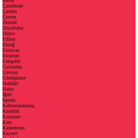
Bursa
Çanakkale
Çankırı
Çorum
Denizli
Diyarbakır
Düzce
Edirne
Elazığ
Erzincan
Erzurum
Eskişehir
Gaziantep
Giresun
Gümüşhane
Hakkâri
Hatay
Iğdır
Isparta
Kahramanmaraş
Karabük
Karaman
Kars
Kastamonu
Kayseri