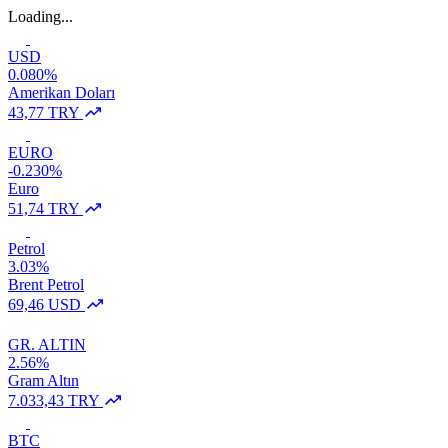
Loading...
USD
0.080%
Amerikan Doları
43,77 TRY
EURO
-0.230%
Euro
51,74 TRY
Petrol
3.03%
Brent Petrol
69,46 USD
GR. ALTIN
2.56%
Gram Altın
7.033,43 TRY
BTC