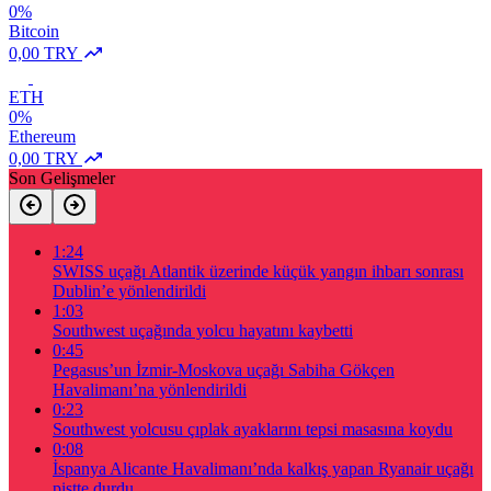
0%
Bitcoin
0,00 TRY
ETH
0%
Ethereum
0,00 TRY
Son Gelişmeler
1:24
SWISS uçağı Atlantik üzerinde küçük yangın ihbarı sonrası
Dublin’e yönlendirildi
1:03
Southwest uçağında yolcu hayatını kaybetti
0:45
Pegasus’un İzmir-Moskova uçağı Sabiha Gökçen
Havalimanı’na yönlendirildi
0:23
Southwest yolcusu çıplak ayaklarını tepsi masasına koydu
0:08
İspanya Alicante Havalimanı’nda kalkış yapan Ryanair uçağı
pistte durdu