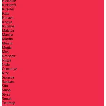
Kırıkkale
Kırklareli
Kırşehir
Kilis
Kocaeli
Konya
Kütahya
Malatya
Manisa
Mardin
Mersin
Muğla
Muş
Nevşehir
Niğde
Ordu
Osmaniye
Rize
Sakarya
Samsun
Siirt
Sinop
Sivas
Şırnak
Tekirdağ