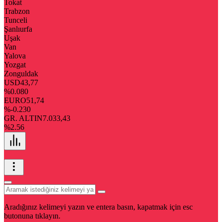
Tokat
Trabzon
Tunceli
Şanlıurfa
Uşak
Van
Yalova
Yozgat
Zonguldak
USD
43,77
%0.080
EURO
51,74
%-0.230
GR. ALTIN
7.033,43
%2.56
Aradığınız kelimeyi yazın ve entera basın, kapatmak için esc
butonuna tıklayın.