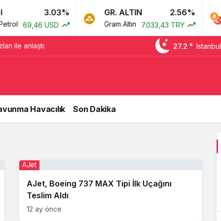
3.03%
GR. ALTIN
2.56%
rol
Gram Altın
69,46 USD
7.033,43 TRY
arı ile anlaştı:
27.2 °
Istanbul
avunma Havacılık
Son Dakika
AJet
AJet, Boeing 737 MAX Tipi İlk Uçağını
Teslim Aldı
12 ay önce