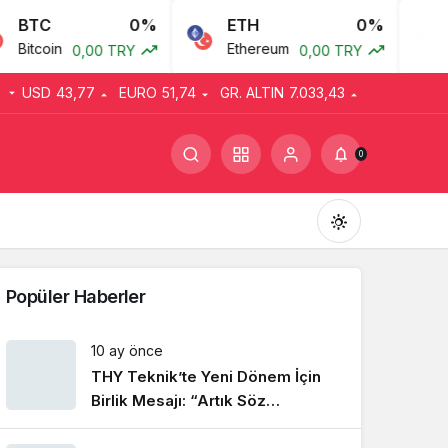
BTC
0%
ETH
0%
U
Bitcoin
Ethereum
A
0,00 TRY
0,00 TRY
USD
43,77
EURO
51,74
GR. ALTIN
7.033,43
0
Popüler Haberler
10 ay önce
THY Teknik’te Yeni Dönem İçin
Gündüz Modu
Gündüz modunu seçin.
Birlik Mesajı: “Artık Söz
Emekçinin”