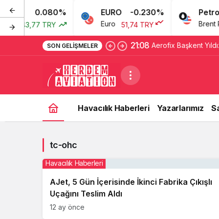
0.080%
EURO
-0.230%
Petrol
arı
Euro
Brent Pet
43,77 TRY
51,74 TRY
21:08
Aerofix Başkent Yıldızl
SON GELIŞMELER
Havacılık Haberleri
Yazarlarımız
S
tc-ohc
Havacılık Haberleri
AJet, 5 Gün İçerisinde İkinci Fabrika Çıkışlı
Uçağını Teslim Aldı
12 ay önce