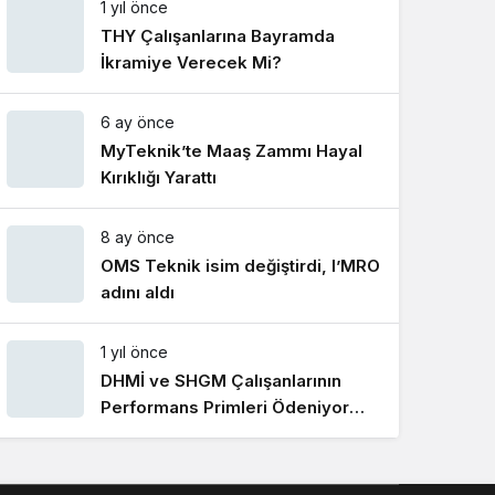
1 yıl önce
Gece Modu
Gece modunu seçin.
THY Çalışanlarına Bayramda
İkramiye Verecek Mi?
Sistem Modu
6 ay önce
Sistem modunu seçin.
MyTeknik’te Maaş Zammı Hayal
Kırıklığı Yarattı
8 ay önce
OMS Teknik isim değiştirdi, I’MRO
adını aldı
1 yıl önce
DHMİ ve SHGM Çalışanlarının
Performans Primleri Ödeniyor
Mu?