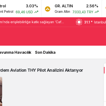
l
3.03%
GR. ALTIN
2.56%
Petrol
Gram Altın
69,46 USD
7.033,43 TRY
ı’nda erişilebilirliğe katkı sağlayan ‘Café
31.1 °
Istanbul
avunma Havacılık
Son Dakika
dem Aviation THY Pilot Analizini Aktarıyor