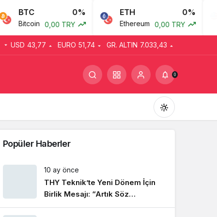
BTC
0%
ETH
0%
Bitcoin
Ethereum
0,00 TRY
0,00 TRY
USD
43,77
EURO
51,74
GR. ALTIN
7.033,43
0
Popüler Haberler
10 ay önce
THY Teknik’te Yeni Dönem İçin
Gündüz Modu
Gündüz modunu seçin.
Birlik Mesajı: “Artık Söz
Emekçinin”