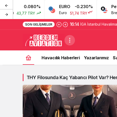
0.080%
EURO
-0.230%
Petro
oları
Euro
Brent 
43,77 TRY
51,74 TRY
16:14
İGA İstanbul Havaliman
SON GELIŞMELER
Yanımda’ açıldı
Havacılık Haberleri
Yazarlarımız
S
THY Filosunda Kaç Yabancı Pilot Var? Her