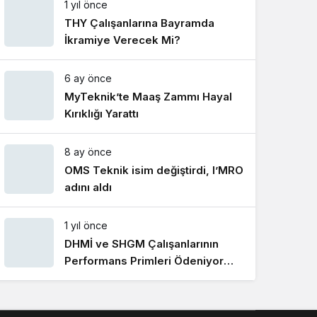
1 yıl önce
Gece Modu
Gece modunu seçin.
THY Çalışanlarına Bayramda
İkramiye Verecek Mi?
Sistem Modu
6 ay önce
Sistem modunu seçin.
MyTeknik’te Maaş Zammı Hayal
Kırıklığı Yarattı
8 ay önce
OMS Teknik isim değiştirdi, I’MRO
adını aldı
1 yıl önce
DHMİ ve SHGM Çalışanlarının
Performans Primleri Ödeniyor
Mu?