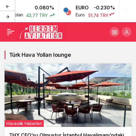
0.080%
EURO
-0.230%
P
kan Doları
Euro
B
43,77 TRY
51,74 TRY
Türk Hava Yolları lounge
Havacılık Haberleri
THY CEO’su Olmuştur İstanbul Havalimanı’ndaki