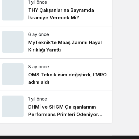
1 yıl önce
Gece Modu
Gece modunu seçin.
THY Çalışanlarına Bayramda
İkramiye Verecek Mi?
Sistem Modu
6 ay önce
Sistem modunu seçin.
MyTeknik’te Maaş Zammı Hayal
Kırıklığı Yarattı
8 ay önce
OMS Teknik isim değiştirdi, I’MRO
adını aldı
1 yıl önce
DHMİ ve SHGM Çalışanlarının
Performans Primleri Ödeniyor
Mu?