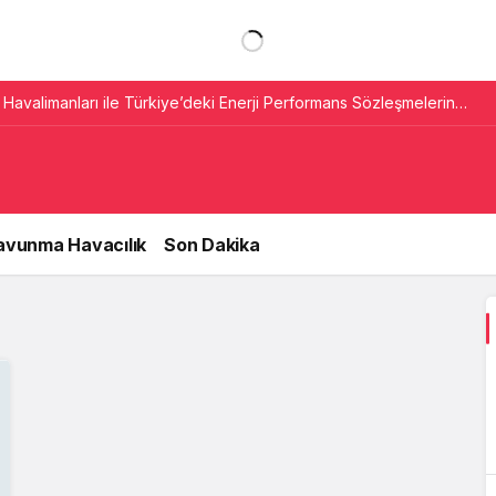
Havalimanları ile Türkiye’deki Enerji Performans Sözleşmelerine
avunma Havacılık
Son Dakika