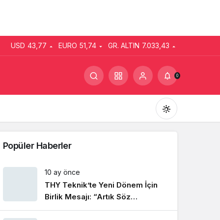
USD
43,77
EURO
51,74
GR. ALTIN
7.033,43
0
Popüler Haberler
10 ay önce
THY Teknik’te Yeni Dönem İçin
Gündüz Modu
Gündüz modunu seçin.
Birlik Mesajı: “Artık Söz
Emekçinin”