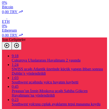
0%
Bitcoin
0,00 TRY
ETH
0%
Ethereum
0,00 TRY
Son Gelişmeler
9:18
Çukurova Uluslararası Havalimanı 2 yaşında
1:24
SWISS uçağı Atlantik üzerinde küçük yangın ihbarı sonrası
Dublin’e yönlendirildi
1:03
Southwest uçağında yolcu hayatını kaybetti
0:45
Pegasus’un İzmir-Moskova uçağı Sabiha Gökçen
Havalimanı’na yönlendirildi
0:23
Southwest yolcusu çıplak ayaklarını tepsi masasına koydu