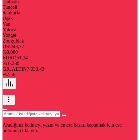
Trabzon
Tunceli
Şanlıurfa
Uşak
Van
Yalova
Yozgat
Zonguldak
USD
43,77
%0.080
EURO
51,74
%-0.230
GR. ALTIN
7.033,43
%2.56
Aradığınız kelimeyi yazın ve entera basın, kapatmak için esc
butonuna tıklayın.