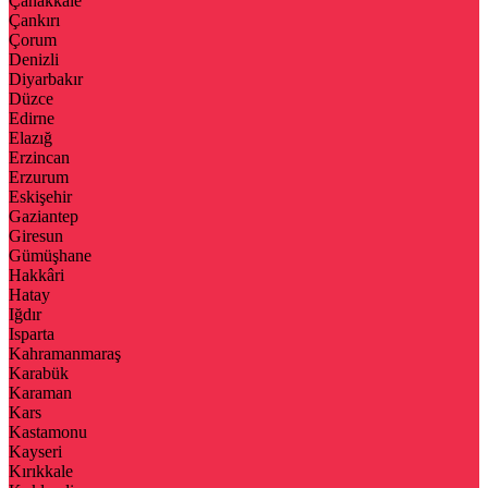
Çanakkale
Çankırı
Çorum
Denizli
Diyarbakır
Düzce
Edirne
Elazığ
Erzincan
Erzurum
Eskişehir
Gaziantep
Giresun
Gümüşhane
Hakkâri
Hatay
Iğdır
Isparta
Kahramanmaraş
Karabük
Karaman
Kars
Kastamonu
Kayseri
Kırıkkale