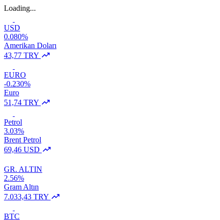
Loading...
USD
0.080%
Amerikan Doları
43,77 TRY
EURO
-0.230%
Euro
51,74 TRY
Petrol
3.03%
Brent Petrol
69,46 USD
GR. ALTIN
2.56%
Gram Altın
7.033,43 TRY
BTC