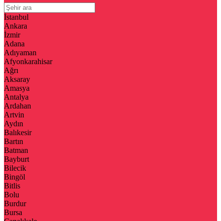
İstanbul
Ankara
İzmir
Adana
Adıyaman
Afyonkarahisar
Ağrı
Aksaray
Amasya
Antalya
Ardahan
Artvin
Aydın
Balıkesir
Bartın
Batman
Bayburt
Bilecik
Bingöl
Bitlis
Bolu
Burdur
Bursa