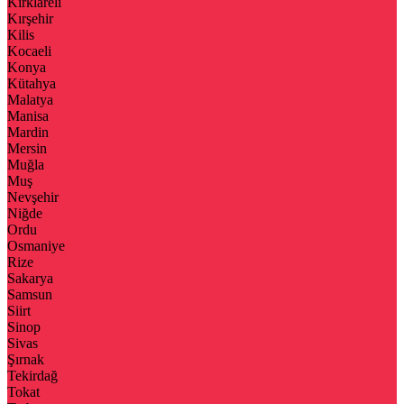
Kırklareli
Kırşehir
Kilis
Kocaeli
Konya
Kütahya
Malatya
Manisa
Mardin
Mersin
Muğla
Muş
Nevşehir
Niğde
Ordu
Osmaniye
Rize
Sakarya
Samsun
Siirt
Sinop
Sivas
Şırnak
Tekirdağ
Tokat