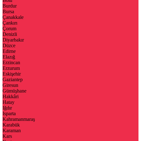
Bolu
Burdur
Bursa
Çanakkale
Çankırı
Çorum
Denizli
Diyarbakır
Düzce
Edirne
Elazığ
Erzincan
Erzurum
Eskişehir
Gaziantep
Giresun
Gümüşhane
Hakkâri
Hatay
Iğdır
Isparta
Kahramanmaraş
Karabük
Karaman
Kars