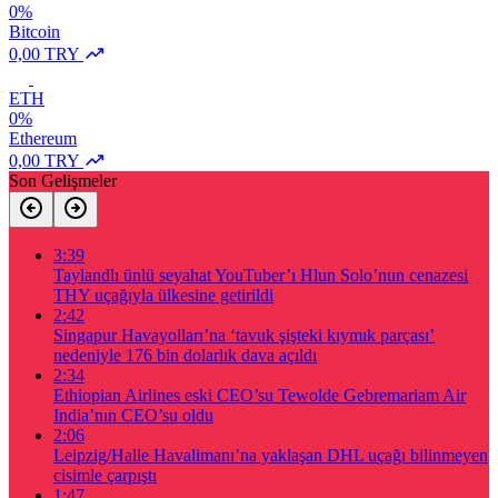
0%
Bitcoin
0,00 TRY
ETH
0%
Ethereum
0,00 TRY
Son Gelişmeler
3:39
Taylandlı ünlü seyahat YouTuber’ı Hlun Solo’nun cenazesi
THY uçağıyla ülkesine getirildi
2:42
Singapur Havayolları’na ‘tavuk şişteki kıymık parçası’
nedeniyle 176 bin dolarlık dava açıldı
2:34
Ethiopian Airlines eski CEO’su Tewolde Gebremariam Air
India’nın CEO’su oldu
2:06
Leipzig/Halle Havalimanı’na yaklaşan DHL uçağı bilinmeyen
cisimle çarpıştı
1:47