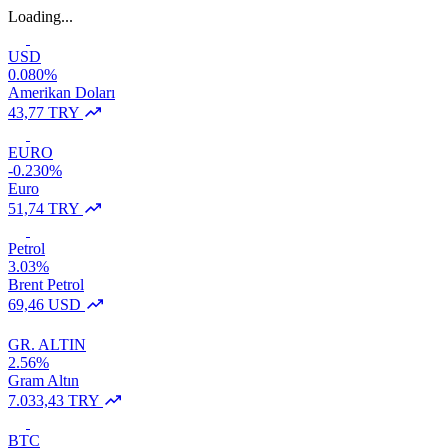
Loading...
USD
0.080%
Amerikan Doları
43,77 TRY
EURO
-0.230%
Euro
51,74 TRY
Petrol
3.03%
Brent Petrol
69,46 USD
GR. ALTIN
2.56%
Gram Altın
7.033,43 TRY
BTC