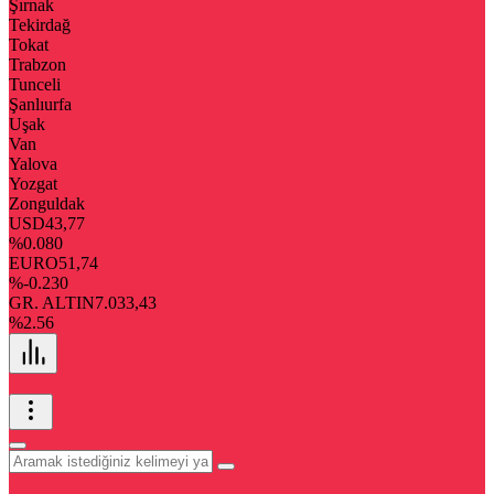
Şırnak
Tekirdağ
Tokat
Trabzon
Tunceli
Şanlıurfa
Uşak
Van
Yalova
Yozgat
Zonguldak
USD
43,77
%0.080
EURO
51,74
%-0.230
GR. ALTIN
7.033,43
%2.56