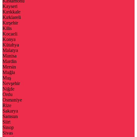
Kastamonu
Kayseri
Kırıkkale
Kırklareli
Kırşehir
Kilis
Kocaeli
Konya
Kütahya
Malatya
Manisa
Mardin
Mersin
Muğla
Muş
Nevşehir
Niğde
Ordu
Osmaniye
Rize
Sakarya
Samsun
Siirt
Sinop
Sivas