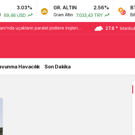
3.03%
GR. ALTIN
2.56%
BTC
Gram Altın
Bitco
69,46 USD
7.033,43 TRY
ı’nda uçakların paralel pistlere inişleri
27.8 °
Istanbul
başlıyor
avunma Havacılık
Son Dakika