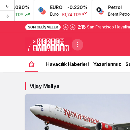
0.080%
EURO
-0.230%
Petrol
Euro
Brent Petrol
3,77 TRY
51,74 TRY
2:18
San Francisco Havaliman
SON GELIŞMELER
12 Ağustos’ta yeniden 
Havacılık Haberleri
Yazarlarımız
S
Vijay Mallya