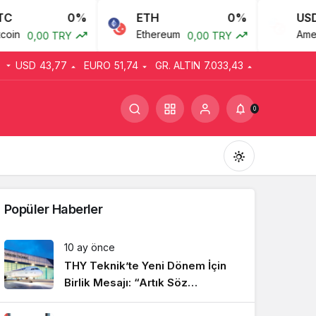
0%
ETH
0%
USD
in
Ethereum
Amerik
0,00 TRY
0,00 TRY
USD
43,77
EURO
51,74
GR. ALTIN
7.033,43
0
Popüler Haberler
10 ay önce
THY Teknik’te Yeni Dönem İçin
Gündüz Modu
Gündüz modunu seçin.
Birlik Mesajı: “Artık Söz
Emekçinin”