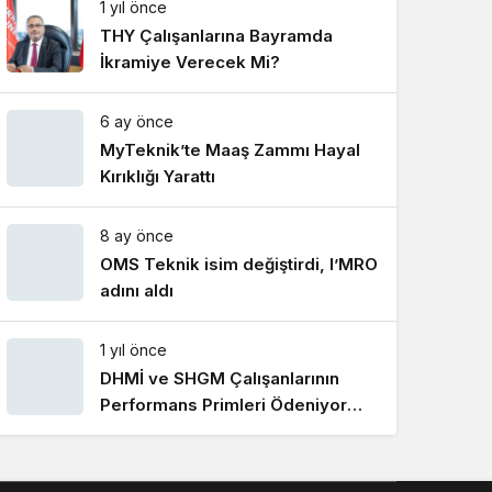
1 yıl önce
Gece Modu
Gece modunu seçin.
THY Çalışanlarına Bayramda
İkramiye Verecek Mi?
Sistem Modu
6 ay önce
Sistem modunu seçin.
MyTeknik’te Maaş Zammı Hayal
Kırıklığı Yarattı
8 ay önce
OMS Teknik isim değiştirdi, I’MRO
adını aldı
1 yıl önce
DHMİ ve SHGM Çalışanlarının
Performans Primleri Ödeniyor
Mu?