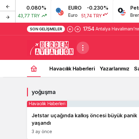
0.080%
EURO
-0.230%
Petrol
ları
Euro
Brent P
43,77 TRY
51,74 TRY
17:54
Antalya Havalimanı’nı
SON GELIŞMELER
metreye ulaşıldı
Havacılık Haberleri
Yazarlarımız
S
yoğuşma
Havacılık Haberleri
Jetstar uçağında kalkış öncesi büyük panik
yaşandı
3 ay önce