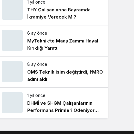
1 yıl önce
Gece Modu
Gece modunu seçin.
THY Çalışanlarına Bayramda
İkramiye Verecek Mi?
Sistem Modu
6 ay önce
Sistem modunu seçin.
MyTeknik’te Maaş Zammı Hayal
Kırıklığı Yarattı
8 ay önce
OMS Teknik isim değiştirdi, I’MRO
adını aldı
1 yıl önce
DHMİ ve SHGM Çalışanlarının
Performans Primleri Ödeniyor
Mu?