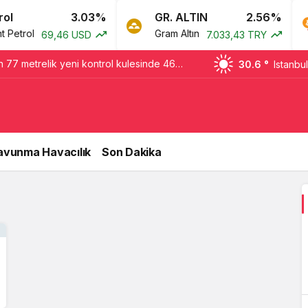
3.03%
GR. ALTIN
2.56%
etrol
Gram Altın
69,46 USD
7.033,43 TRY
n 77 metrelik yeni kontrol kulesinde 46
30.6 °
Istanbul
avunma Havacılık
Son Dakika