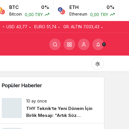
BTC
0%
ETH
0%
Bitcoin
Ethereum
0,00 TRY
0,00 TRY
USD
43,77
EURO
51,74
GR. ALTIN
7.033,43
0
Popüler Haberler
10 ay önce
THY Teknik’te Yeni Dönem İçin
Gündüz Modu
Gündüz modunu seçin.
Birlik Mesajı: “Artık Söz
Emekçinin”