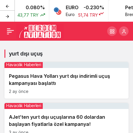
0.080%
EURO
-0.230%
Petr
Doları
Euro
Brent
43,77 TRY
51,74 TRY
yurt dışı uçuş
Havacılık Haberleri
Pegasus Hava Yolları yurt dışı indirimli uçuş
kampanyası başlattı
2 ay önce
Havacılık Haberleri
AJet’ten yurt dışı uçuşlarına 60 dolardan
başlayan fiyatlarla özel kampanya!
3 ay önce