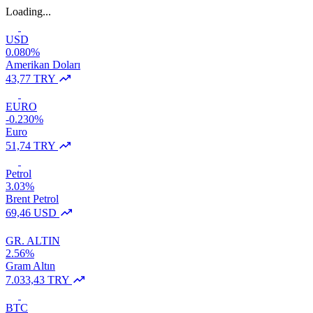
Loading...
USD
0.080%
Amerikan Doları
43,77 TRY
EURO
-0.230%
Euro
51,74 TRY
Petrol
3.03%
Brent Petrol
69,46 USD
GR. ALTIN
2.56%
Gram Altın
7.033,43 TRY
BTC