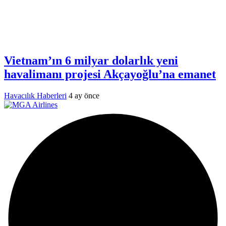
Vietnam’ın 6 milyar dolarlık yeni
havalimanı projesi Akçayoğlu’na emanet
Havacılık Haberleri
4 ay önce