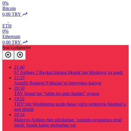
0%
Bitcoin
0,00 TRY
ETH
0%
Ethereum
0,00 TRY
Son Gelişmeler
21:40
S7 Airlines 2 Baykal fokunu İrkutsk’tan Moskova’ya taşıdı
21:23
Aerofix Başkent Yıldızları’nı bünyesine katıyor
20:50
TAV İnşaat’tan “sahte işe alım ilanları” uyarısı
19:22
THY’nin Washington uçağı hasta yolcu nedeniyle İstanbul’a
geri döndü
18:54
Malezya Airlines tüm pilotlardan ‘zorunlu uyuşturucu testi’
istedi: Sırada kabin memurları var