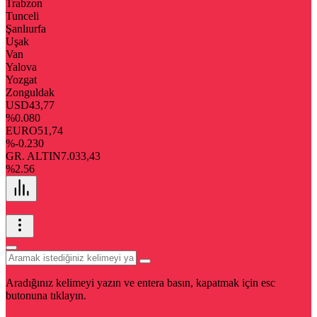
Trabzon
Tunceli
Şanlıurfa
Uşak
Van
Yalova
Yozgat
Zonguldak
USD
43,77
%0.080
EURO
51,74
%-0.230
GR. ALTIN
7.033,43
%2.56
Aradığınız kelimeyi yazın ve entera basın, kapatmak için esc
butonuna tıklayın.