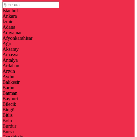
İstanbul
Ankara
İzmir
Adana
Adıyaman
Afyonkarahisar
Ağrı
Aksaray
Amasya
Antalya
Ardahan
Artvin
Aydın
Balıkesir
Bartın
Batman
Bayburt
Bilecik
Bingöl
Bitlis
Bolu
Burdur
Bursa