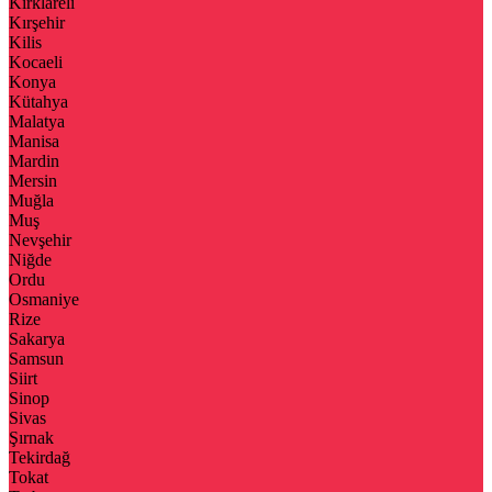
Kırklareli
Kırşehir
Kilis
Kocaeli
Konya
Kütahya
Malatya
Manisa
Mardin
Mersin
Muğla
Muş
Nevşehir
Niğde
Ordu
Osmaniye
Rize
Sakarya
Samsun
Siirt
Sinop
Sivas
Şırnak
Tekirdağ
Tokat