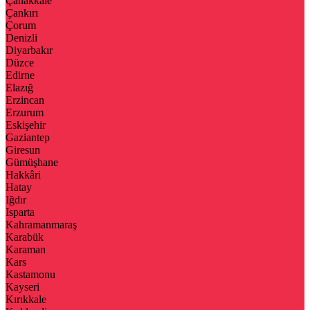
Çanakkale
Çankırı
Çorum
Denizli
Diyarbakır
Düzce
Edirne
Elazığ
Erzincan
Erzurum
Eskişehir
Gaziantep
Giresun
Gümüşhane
Hakkâri
Hatay
Iğdır
Isparta
Kahramanmaraş
Karabük
Karaman
Kars
Kastamonu
Kayseri
Kırıkkale