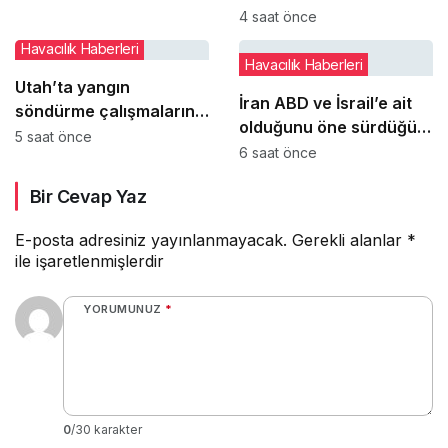
THY ile ilgili kaleme
4 saat önce
aldığı kitaba övgü
Havacılık Haberleri
Havacılık Haberleri
Utah’ta yangın
İran ABD ve İsrail’e ait
söndürme çalışmalarına
olduğunu öne sürdüğü
katılan helikopter düştü:
5 saat önce
hava araçlarının
6 saat önce
2 pilot hayatını kaybetti
enkazlarını sergiledi
Bir Cevap Yaz
E-posta adresiniz yayınlanmayacak.
Gerekli alanlar
*
ile işaretlenmişlerdir
YORUMUNUZ
*
0
/30 karakter