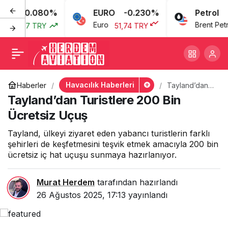
0.080%
EURO
-0.230%
Petrol
Tayland’dan Turistlere
+
-
0
Euro
Brent Petrol
43,77 TRY
51,74 TRY
200 Bin Ücretsiz Uçuş
Havacılık Haberleri
Haberler
Tayland’dan
Turistlere 200
Tayland’dan Turistlere 200 Bin
Bin Ücretsiz
Uçuş
Ücretsiz Uçuş
Tayland, ülkeyi ziyaret eden yabancı turistlerin farklı
şehirleri de keşfetmesini teşvik etmek amacıyla 200 bin
ücretsiz iç hat uçuşu sunmaya hazırlanıyor.
Murat Herdem
tarafından hazırlandı
26 Ağustos 2025, 17:13
yayınlandı