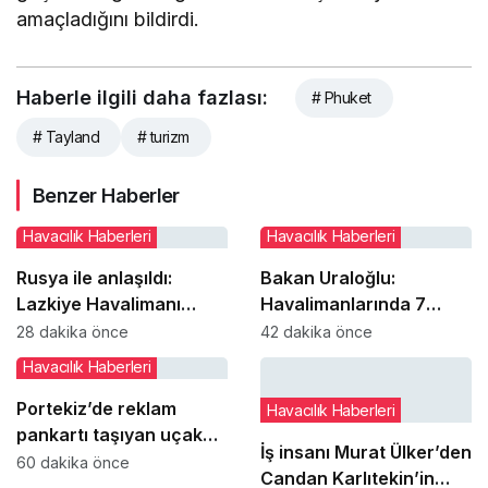
amaçladığını bildirdi.
Haberle ilgili daha fazlası:
# Phuket
# Tayland
# turizm
Benzer Haberler
Havacılık Haberleri
Havacılık Haberleri
Rusya ile anlaşıldı:
Bakan Uraloğlu:
Lazkiye Havalimanı
Havalimanlarında 7
tamamen Suriye
ayda 138,7 milyon
28 dakika önce
42 dakika önce
yönetimine geçiyor
yolcuya hizmet verildi
Havacılık Haberleri
Portekiz’de reklam
Havacılık Haberleri
pankartı taşıyan uçak
İş insanı Murat Ülker’den
düştü: 28 yaşındaki pilot
60 dakika önce
Candan Karlıtekin’in
hayatını kaybetti