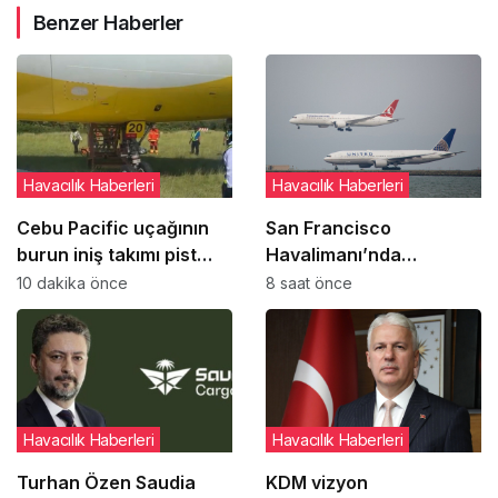
Benzer Haberler
Havacılık Haberleri
Havacılık Haberleri
Cebu Pacific uçağının
San Francisco
burun iniş takımı pist
Havalimanı’nda
dönüşünde çim alana
uçakların paralel
10 dakika önce
8 saat önce
çıktı
pistlere inişleri 12
Ağustos’ta yeniden
başlıyor
Havacılık Haberleri
Havacılık Haberleri
Turhan Özen Saudia
KDM vizyon