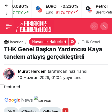
0.080%
EURO
-0.230%
Petrol
THK Genel Başkan
+
-
0
Euro
Brent Petrol
3,77 TRY
51,74 TRY
Yardımcısı Kaya tandem
atlayış gerçekleştirdi
Havacılık Haberleri
Haberler
THK Genel
Başkan
THK Genel Başkan Yardımcısı Kaya
Yardımcısı
Kaya tandem
tandem atlayış gerçekleştirdi
atlayış
gerçekleştirdi
Murat Herdem
tarafından hazırlandı
10 Haziran 2026, 01:04
yayınlandı
0
Paylaş
Beğen