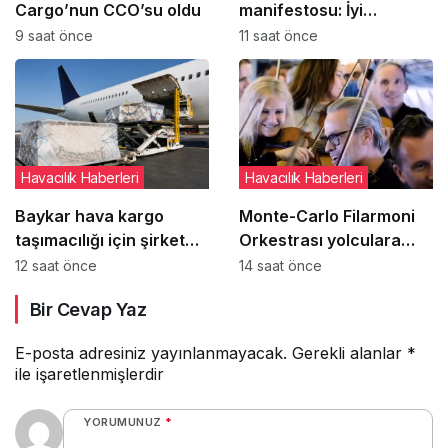
Cargo’nun CCO’su oldu
manifestosu: İyi
yönetimi kişilere bağlı
9 saat önce
11 saat önce
olmaktan çıkarıp
kurumsal refleks haline
getirmek
Havacılık Haberleri
Havacılık Haberleri
Baykar hava kargo
Monte-Carlo Filarmoni
taşımacılığı için şirket
Orkestrası yolculara
kurmaya hazırlanıyor
uçakta sürpriz konser
12 saat önce
14 saat önce
verdi
Bir Cevap Yaz
E-posta adresiniz yayınlanmayacak.
Gerekli alanlar
*
ile işaretlenmişlerdir
YORUMUNUZ
*