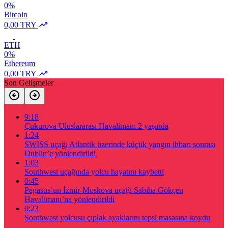
0%
Bitcoin
0,00 TRY
ETH
0%
Ethereum
0,00 TRY
Son Gelişmeler
9:18
Çukurova Uluslararası Havalimanı 2 yaşında
1:24
SWISS uçağı Atlantik üzerinde küçük yangın ihbarı sonrası
Dublin’e yönlendirildi
1:03
Southwest uçağında yolcu hayatını kaybetti
0:45
Pegasus’un İzmir-Moskova uçağı Sabiha Gökçen
Havalimanı’na yönlendirildi
0:23
Southwest yolcusu çıplak ayaklarını tepsi masasına koydu