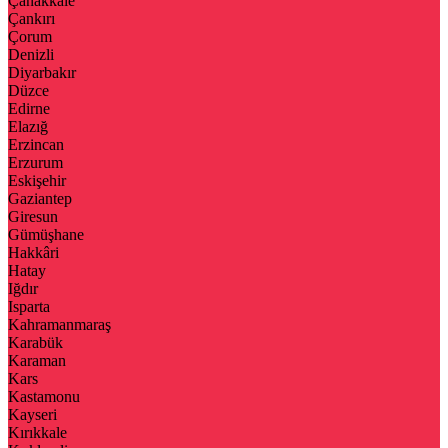
Çanakkale
Çankırı
Çorum
Denizli
Diyarbakır
Düzce
Edirne
Elazığ
Erzincan
Erzurum
Eskişehir
Gaziantep
Giresun
Gümüşhane
Hakkâri
Hatay
Iğdır
Isparta
Kahramanmaraş
Karabük
Karaman
Kars
Kastamonu
Kayseri
Kırıkkale