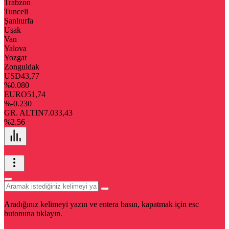
Trabzon
Tunceli
Şanlıurfa
Uşak
Van
Yalova
Yozgat
Zonguldak
USD
43,77
%0.080
EURO
51,74
%-0.230
GR. ALTIN
7.033,43
%2.56
Aradığınız kelimeyi yazın ve entera basın, kapatmak için esc
butonuna tıklayın.