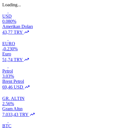
Loading...
USD
0.080%
Amerikan Doları
43,77 TRY
EURO
-0.230%
Euro
51,74 TRY
Petrol
3.03%
Brent Petrol
69,46 USD
GR. ALTIN
2.56%
Gram Altın
7.033,43 TRY
BTC