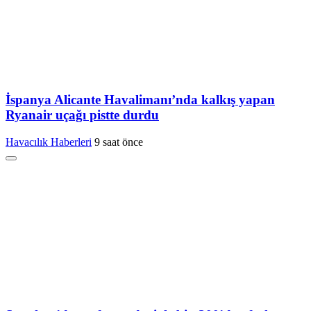
İspanya Alicante Havalimanı’nda kalkış yapan
Ryanair uçağı pistte durdu
Havacılık Haberleri
9 saat önce