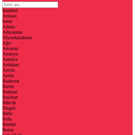
İstanbul
Ankara
İzmir
Adana
Adıyaman
Afyonkarahisar
Ağrı
Aksaray
Amasya
Antalya
Ardahan
Artvin
Aydın
Balıkesir
Bartın
Batman
Bayburt
Bilecik
Bingöl
Bitlis
Bolu
Burdur
Bursa