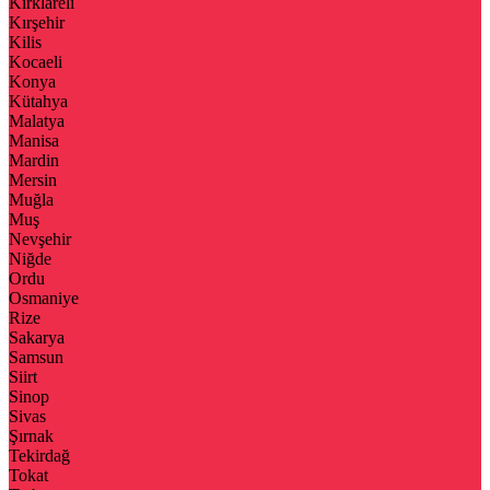
Kırklareli
Kırşehir
Kilis
Kocaeli
Konya
Kütahya
Malatya
Manisa
Mardin
Mersin
Muğla
Muş
Nevşehir
Niğde
Ordu
Osmaniye
Rize
Sakarya
Samsun
Siirt
Sinop
Sivas
Şırnak
Tekirdağ
Tokat