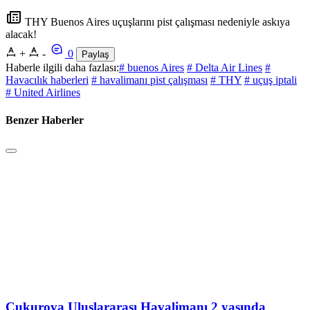
THY Buenos Aires uçuşlarını pist çalışması nedeniyle askıya
alacak!
+
-
0
Paylaş
Haberle ilgili daha fazlası:
# buenos Aires
# Delta Air Lines
#
Havacılık haberleri
# havalimanı pist çalışması
# THY
# uçuş iptali
# United Airlines
Benzer Haberler
Çukurova Uluslararası Havalimanı 2 yaşında