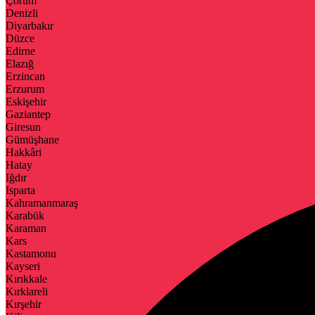
Çorum
Denizli
Diyarbakır
Düzce
Edirne
Elazığ
Erzincan
Erzurum
Eskişehir
Gaziantep
Giresun
Gümüşhane
Hakkâri
Hatay
Iğdır
Isparta
Kahramanmaraş
Karabük
Karaman
Kars
Kastamonu
Kayseri
Kırıkkale
Kırklareli
Kırşehir