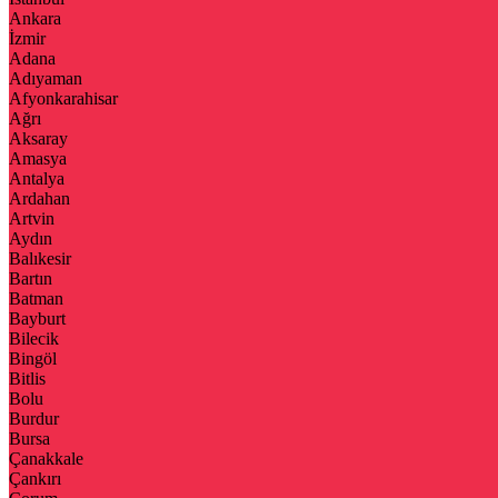
Ankara
İzmir
Adana
Adıyaman
Afyonkarahisar
Ağrı
Aksaray
Amasya
Antalya
Ardahan
Artvin
Aydın
Balıkesir
Bartın
Batman
Bayburt
Bilecik
Bingöl
Bitlis
Bolu
Burdur
Bursa
Çanakkale
Çankırı