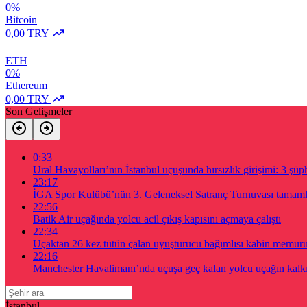
0%
Bitcoin
0,00 TRY
ETH
0%
Ethereum
0,00 TRY
Son Gelişmeler
0:33
Ural Havayolları’nın İstanbul uçuşunda hırsızlık girişimi: 3 şüph
23:17
İGA Spor Kulübü’nün 3. Geleneksel Satranç Turnuvası tamam
22:56
Batik Air uçağında yolcu acil çıkış kapısını açmaya çalıştı
22:34
Uçaktan 26 kez tütün çalan uyuşturucu bağımlısı kabin memur
22:16
Manchester Havalimanı’nda uçuşa geç kalan yolcu uçağın kalkış
İstanbul