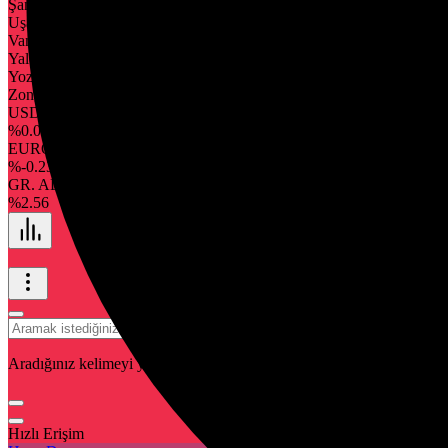
Şanlıurfa
Uşak
Van
Yalova
Yozgat
Zonguldak
USD
43,77
%0.080
EURO
51,74
%-0.230
GR. ALTIN
7.033,43
%2.56
Aradığınız kelimeyi yazın ve entera basın, kapatmak için esc butonuna
Hızlı Erişim