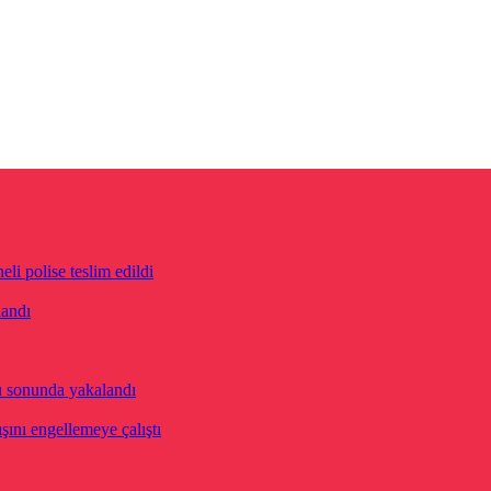
eli polise teslim edildi
landı
u sonunda yakalandı
ını engellemeye çalıştı