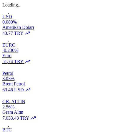
Loading...
USD
0.080%
Amerikan Doları
43,77 TRY
EURO
-0.230%
Euro
51,74 TRY
Petrol
3.03%
Brent Petrol
69,46 USD
GR. ALTIN
2.56%
Gram Altın
7.033,43 TRY
BTC