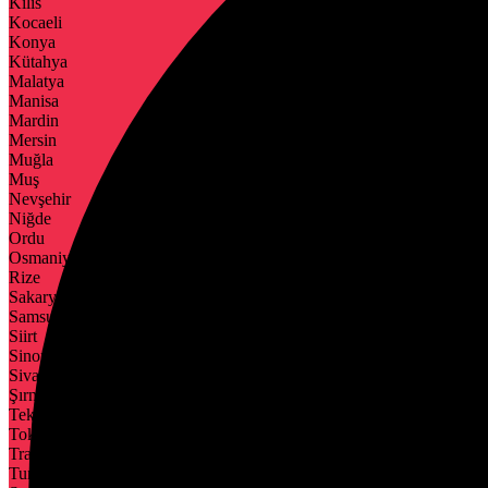
Kilis
Kocaeli
Konya
Kütahya
Malatya
Manisa
Mardin
Mersin
Muğla
Muş
Nevşehir
Niğde
Ordu
Osmaniye
Rize
Sakarya
Samsun
Siirt
Sinop
Sivas
Şırnak
Tekirdağ
Tokat
Trabzon
Tunceli