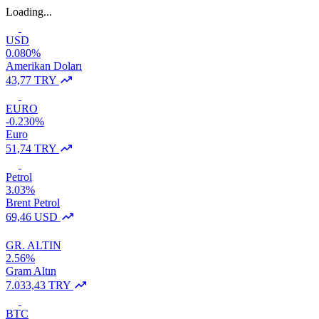
Loading...
USD
0.080%
Amerikan Doları
43,77 TRY
EURO
-0.230%
Euro
51,74 TRY
Petrol
3.03%
Brent Petrol
69,46 USD
GR. ALTIN
2.56%
Gram Altın
7.033,43 TRY
BTC