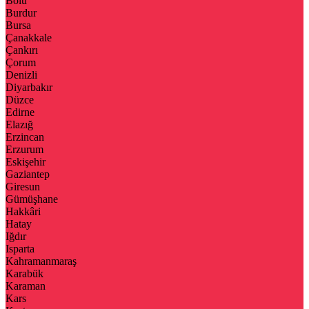
Bolu
Burdur
Bursa
Çanakkale
Çankırı
Çorum
Denizli
Diyarbakır
Düzce
Edirne
Elazığ
Erzincan
Erzurum
Eskişehir
Gaziantep
Giresun
Gümüşhane
Hakkâri
Hatay
Iğdır
Isparta
Kahramanmaraş
Karabük
Karaman
Kars