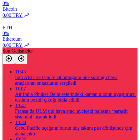
0%
Bitcoin
0,00 TRY
ETH
0%
Ethereum
0,00 TRY
Son Gelişmeler
11:43
İran ABD ve İsrail’e ait olduğunu öne sürdüğü hava
araçlarının enkazlarını sergiledi
11:07
Air India Phuket-Delhi seferindeki kaptan pilotun uyuşturucu
testinin pozitif çıktığı iddia edildi
10:47
Fransa’da ULM tipi hava aracı ayçiçeği tarlasına ‘paraşüt
sistemini’ açarak indi
10:34
Cebu Pacific uçağının burun iniş takımı pist dönüşünde çim
alana çıktı
10:30