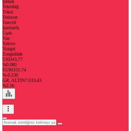
Şırnak
Tekirdağ
Tokat
Trabzon
Tunceli
Şanlıurfa
Uşak
Van
Yalova
Yozgat
Zonguldak
USD
43,77
%0.080
EURO
51,74
%-0.230
GR. ALTIN
7.033,43
%2.56