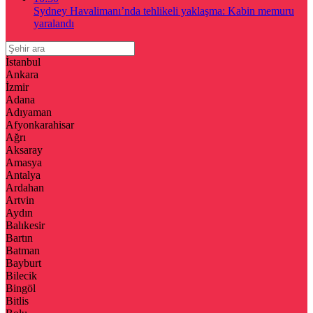
Sydney Havalimanı’nda tehlikeli yaklaşma: Kabin memuru
yaralandı
İstanbul
Ankara
İzmir
Adana
Adıyaman
Afyonkarahisar
Ağrı
Aksaray
Amasya
Antalya
Ardahan
Artvin
Aydın
Balıkesir
Bartın
Batman
Bayburt
Bilecik
Bingöl
Bitlis