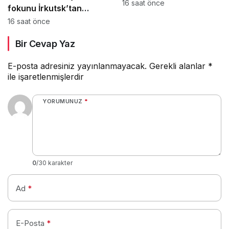
katıyor
16 saat önce
fokunu İrkutsk’tan
Moskova’ya taşıdı
16 saat önce
Bir Cevap Yaz
E-posta adresiniz yayınlanmayacak.
Gerekli alanlar
*
ile işaretlenmişlerdir
YORUMUNUZ
*
0
/30 karakter
Ad
*
E-Posta
*