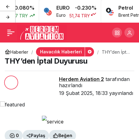
0.080%
EURO
-0.230%
Petrol
THY’den İptal Duyurusu
+
-
0
Paylaş
Euro
Brent Petrol
43,77 TRY
51,74 TRY
Havacılık Haberleri
Haberler
THY’den İptal
Duyurusu
THY’den İptal Duyurusu
Herdem Aviation 2
tarafından
hazırlandı
19 Şubat 2025, 18:33
yayınlandı
0
Paylaş
Beğen