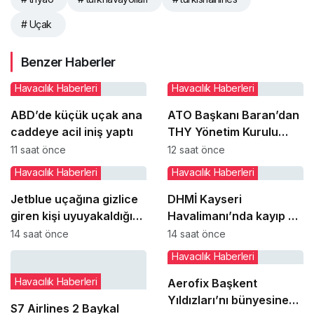
# Uçak
Benzer Haberler
Havacılık Haberleri
Havacılık Haberleri
ABD’de küçük uçak ana
ATO Başkanı Baran’dan
caddeye acil iniş yaptı
THY Yönetim Kurulu
Başkanı Şeker’e ziyaret
11 saat önce
12 saat önce
Havacılık Haberleri
Havacılık Haberleri
Jetblue uçağına gizlice
DHMİ Kayseri
giren kişi uyuyakaldığı
Havalimanı’nda kayıp ve
tuvalette yakalandı
buluntu altın gümüş ve
14 saat önce
14 saat önce
değerli taşları satışa
Havacılık Haberleri
çıkaracak
Havacılık Haberleri
Aerofix Başkent
Yıldızları’nı bünyesine
S7 Airlines 2 Baykal