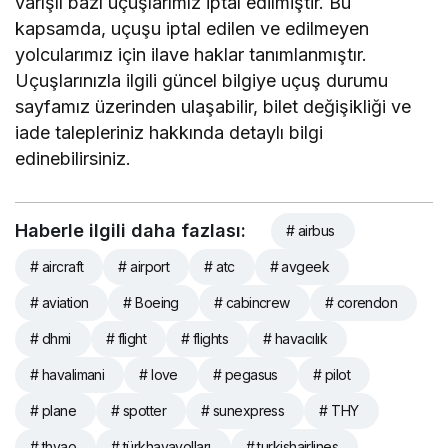
varışlı bazı uçuşlarımız iptal edilmiştir. Bu
kapsamda, uçuşu iptal edilen ve edilmeyen
yolcularımız için ilave haklar tanımlanmıştır.
Uçuşlarınızla ilgili güncel bilgiye uçuş durumu
sayfamız üzerinden ulaşabilir, bilet değişikliği ve
iade talepleriniz hakkında detaylı bilgi
edinebilirsiniz.
Haberle ilgili daha fazlası:
# airbus
# aircraft
# airport
# atc
# avgeek
# aviation
# Boeing
# cabincrew
# corendon
# dhmi
# flight
# flights
# havacılık
# havalimani
# love
# pegasus
# pilot
# plane
# spotter
# sunexpress
# THY
# thyao
# türkhavayolları
# turkishairlines