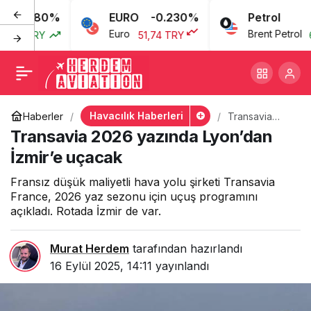
.080%
EURO
-0.230%
Petrol
Transavia 2026 yazında
+
-
0
Euro
Brent Petrol
7 TRY
51,74 TRY
69,4
Lyon’dan İzmir’e uçacak
Havacılık Haberleri
Haberler
Transavia
2026 yazında
Transavia 2026 yazında Lyon’dan
Lyon’dan
İzmir’e uçacak
İzmir’e uçacak
Fransız düşük maliyetli hava yolu şirketi Transavia
France, 2026 yaz sezonu için uçuş programını
açıkladı. Rotada İzmir de var.
Murat Herdem
tarafından hazırlandı
16 Eylül 2025, 14:11
yayınlandı