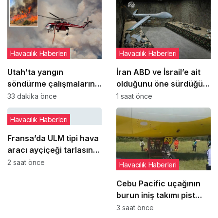
Havacılık Haberleri
Havacılık Haberleri
Utah’ta yangın
İran ABD ve İsrail’e ait
söndürme çalışmalarına
olduğunu öne sürdüğü
katılan helikopter düştü:
hava araçlarının
33 dakika önce
1 saat önce
2 pilot hayatını kaybetti
enkazlarını sergiledi
Havacılık Haberleri
Fransa’da ULM tipi hava
aracı ayçiçeği tarlasına
‘paraşüt sistemini’
2 saat önce
Havacılık Haberleri
açarak indi
Cebu Pacific uçağının
burun iniş takımı pist
dönüşünde çim alana
3 saat önce