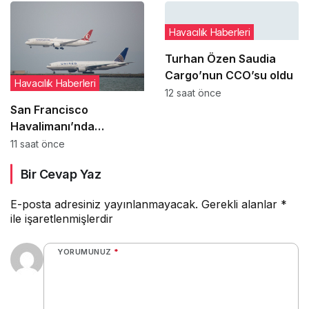
çıktı
Havacılık Haberleri
Turhan Özen Saudia
Cargo’nun CCO’su oldu
Havacılık Haberleri
12 saat önce
San Francisco
Havalimanı’nda
uçakların paralel
11 saat önce
pistlere inişleri 12
Bir Cevap Yaz
Ağustos’ta yeniden
başlıyor
E-posta adresiniz yayınlanmayacak.
Gerekli alanlar
*
ile işaretlenmişlerdir
YORUMUNUZ
*