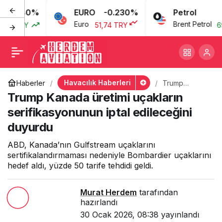
0.080%
EURO
-0.230%
Petrol
Trump Kanada üretimi
+
-
0
Euro
Brent Petrol
7 TRY
51,74 TRY
69,
uçakların
serifikasyonunun iptal
Havacılık Haberleri
Haberler
Trump
Kanada
Trump Kanada üretimi uçakların
edileceğini duyurdu
üretimi
uçakların
serifikasyonunun iptal edileceğini
serifikasyonu
duyurdu
nun iptal
edileceğini
duyurdu
ABD, Kanada’nın Gulfstream uçaklarını
sertifikalandırmaması nedeniyle Bombardier uçaklarını
hedef aldı, yüzde 50 tarife tehdidi geldi.
Murat Herdem
tarafından
hazırlandı
30 Ocak 2026, 08:38
yayınlandı