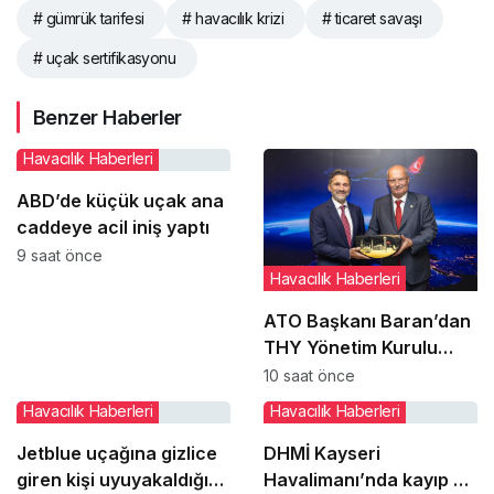
# gümrük tarifesi
# havacılık krizi
# ticaret savaşı
# uçak sertifikasyonu
Benzer Haberler
Havacılık Haberleri
ABD’de küçük uçak ana
caddeye acil iniş yaptı
9 saat önce
Havacılık Haberleri
ATO Başkanı Baran’dan
THY Yönetim Kurulu
Başkanı Şeker’e ziyaret
10 saat önce
Havacılık Haberleri
Havacılık Haberleri
Jetblue uçağına gizlice
DHMİ Kayseri
giren kişi uyuyakaldığı
Havalimanı’nda kayıp ve