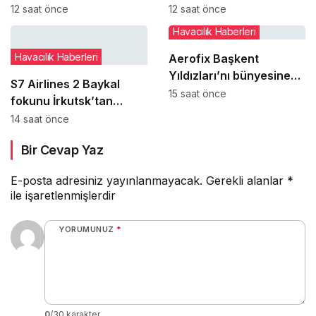
tuvalette yakalandı
buluntu altın gümüş ve
12 saat önce
12 saat önce
değerli taşları satışa
Havacılık Haberleri
çıkaracak
Havacılık Haberleri
Aerofix Başkent
Yıldızları’nı bünyesine
S7 Airlines 2 Baykal
katıyor
15 saat önce
fokunu İrkutsk’tan
Moskova’ya taşıdı
14 saat önce
Bir Cevap Yaz
E-posta adresiniz yayınlanmayacak.
Gerekli alanlar
*
ile işaretlenmişlerdir
YORUMUNUZ
*
0
/30 karakter