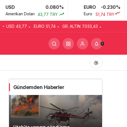
0.080%
EURO
-0.230%
P
kan Doları
Euro
B
43,77 TRY
51,74 TRY
USD
43,77
EURO
51,74
GR. ALTIN
7.033,43
0
Gündemden Haberler
Gündüz Modu
Gündüz modunu seçin.