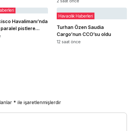
ın enkazlarını
sistemini’ açarak indi
2 saat önce
aberleri
Havacılık Haberleri
cisco Havalimanı’nda
Turhan Özen Saudia
paralel pistlere
Cargo’nun CCO’su oldu
12 Ağustos’ta yeniden
e
12 saat önce
lanlar
*
ile işaretlenmişlerdir