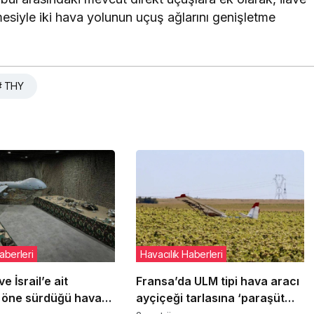
lmesiyle iki hava yolunun uçuş ağlarını genişletme
# THY
aberleri
Havacılık Haberleri
e İsrail’e ait
Fransa’da ULM tipi hava aracı
 öne sürdüğü hava
ayçiçeği tarlasına ‘paraşüt