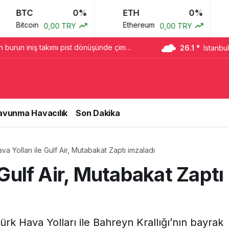
C
0%
ETH
0%
USD
oin
Ethereum
Ameri
0,00 TRY
0,00 TRY
n burun iniş takımı pist dönüşünde çim
26.1 °
Istanbul
avunma Havacılık
Son Dakika
va Yolları ile Gulf Air, Mutabakat Zaptı imzaladı
 Gulf Air, Mutabakat Zaptı
ürk Hava Yolları ile Bahreyn Krallığı’nın bayrak