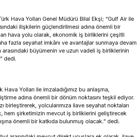
Türk Hava Yolları Genel Müdürü Bilal Ekşi;
“
Gulf
Air ile
asındaki ilişkilerin güçlendirilmesi adına önemli bir
hava yolu olarak, ekonomik iş birliklerini çeşitli
daha fazla seyahat imkânı ve avantajlar sunmaya devam
 arasındaki büyümenin ve uzun vadeli iş birliklerinin
z
”
dedi.
k Hava Yolları ile imzaladığımız bu anlaşma,
geliştirme adına önemli bir dönüm noktasını teşkil e
diyor
.
 birleştirerek
,
yolcularımıza ilave seyahat noktaları
 hem şirketimizin mevcut iş birliklerini geliştirecek
tışına önemli bir katkıda bulunmuş olacak
.”
dedi.
l arasındaki mevcut direkt uçuşlara ek olarak
,
ilave