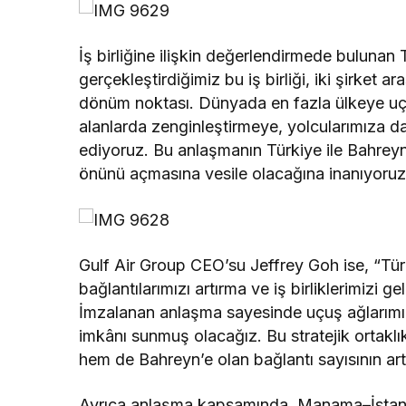
İ
ş birliğine ilişkin değerlendirmede bulun
an
gerçekleştirdiğimiz bu iş birliği, iki şirket ar
dönüm noktası. Dünyada en fazla ülkeye uçan 
alanlarda zenginleştirmeye, yolcularımıza 
ediyor
uz
. Bu anlaşmanın Türkiye ile Bahreyn
önünü açmasına vesile olacağına inanıyoru
Gulf
Air
Group
CEO’su
Jeffrey
Goh
ise
,
“
Tür
bağlantılarımızı artırma ve iş birliklerimizi 
İmzalanan anlaşma sayesinde uçuş ağlarımızı
imkânı
sunmuş olacağız. Bu stratejik ortaklık,
hem de Bahreyn’e olan bağlantı sayısının ar
Ayrıca anlaşma kapsamında, Manama–İstanbu