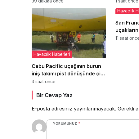
helikopter düştü: 2 pilot
araçların
39 dakika önce
1 saat önce
hayatını kaybetti
sergiledi
Havacılık H
San Fran
uçakların 
inişleri 
11 saat önc
başlıyor
Havacılık Haberleri
Cebu Pacific uçağının burun
iniş takımı pist dönüşünde çim
alana çıktı
3 saat önce
Bir Cevap Yaz
E-posta adresiniz yayınlanmayacak.
Gerekli a
YORUMUNUZ
*