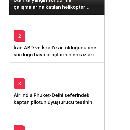
Utah’ta yangın söndürme
Gece Modu
çalışmalarına katılan helikopter
Gece modunu seçin.
düştü: 2 pilot hayatını kaybetti
Sistem Modu
Sistem modunu seçin.
2
İran ABD ve İsrail’e ait olduğunu öne
sürdüğü hava araçlarının enkazlarını
sergiledi
3
Air India Phuket-Delhi seferindeki
kaptan pilotun uyuşturucu testinin
pozitif çıktığı iddia edildi