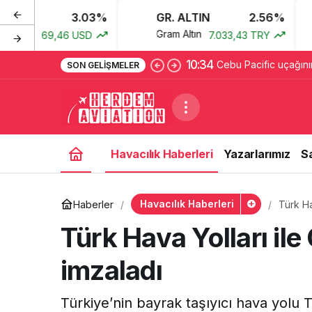
3.03%
GR. ALTIN
2.56%
BT
Gram Altın
Bitc
69,46 USD
7.033,43 TRY
10:34
Cebu Pacific uçağını
SON GELIŞMELER
alana çıktı
Havacılık Haberleri
Yazarlarımız
S
Havacılık Haberleri
Haberler
Türk Ha
Türk Hava Yolları ile
imzaladı
Türkiye’nin bayrak taşıyıcı hava yolu T