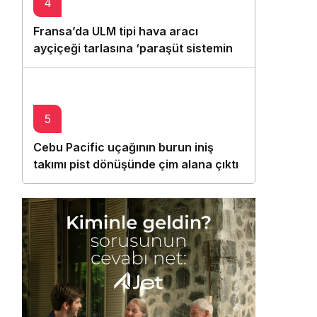
4
Fransa’da ULM tipi hava aracı
ayçiçeği tarlasına ‘paraşüt sistemini’
açarak indi
5
Cebu Pacific uçağının burun iniş
takımı pist dönüşünde çim alana çıktı