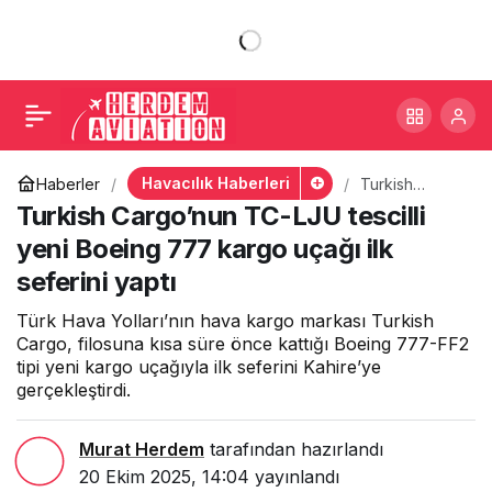
Turkish Cargo’nun TC-
+
-
0
Paylaş
LJU tescilli yeni Boeing
777 kargo uçağı ilk
Havacılık Haberleri
Haberler
Turkish
Cargo’nun
Turkish Cargo’nun TC-LJU tescilli
seferini yaptı
TC-LJU tescilli
yeni Boeing
yeni Boeing 777 kargo uçağı ilk
777 kargo
seferini yaptı
uçağı ilk
seferini yaptı
Türk Hava Yolları’nın hava kargo markası Turkish
Cargo, filosuna kısa süre önce kattığı Boeing 777-FF2
tipi yeni kargo uçağıyla ilk seferini Kahire’ye
gerçekleştirdi.
Murat Herdem
tarafından hazırlandı
20 Ekim 2025, 14:04
yayınlandı