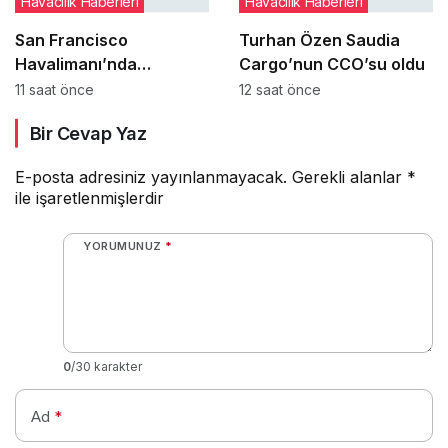
Havacılık Haberleri
Havacılık Haberleri
San Francisco
Turhan Özen Saudia
Havalimanı’nda
Cargo’nun CCO’su oldu
uçakların paralel
11 saat önce
12 saat önce
pistlere inişleri 12
Bir Cevap Yaz
Ağustos’ta yeniden
başlıyor
E-posta adresiniz yayınlanmayacak.
Gerekli alanlar
*
ile işaretlenmişlerdir
YORUMUNUZ
*
0
/30 karakter
Ad
*