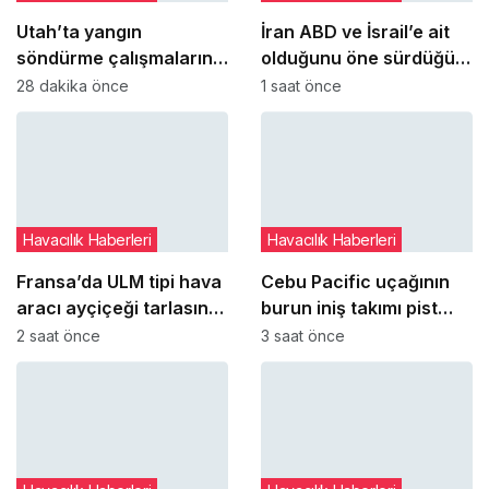
Utah’ta yangın
İran ABD ve İsrail’e ait
söndürme çalışmalarına
olduğunu öne sürdüğü
katılan helikopter düştü:
hava araçlarının
28 dakika önce
1 saat önce
2 pilot hayatını kaybetti
enkazlarını sergiledi
Havacılık Haberleri
Havacılık Haberleri
Fransa’da ULM tipi hava
Cebu Pacific uçağının
aracı ayçiçeği tarlasına
burun iniş takımı pist
‘paraşüt sistemini’
dönüşünde çim alana
2 saat önce
3 saat önce
açarak indi
çıktı