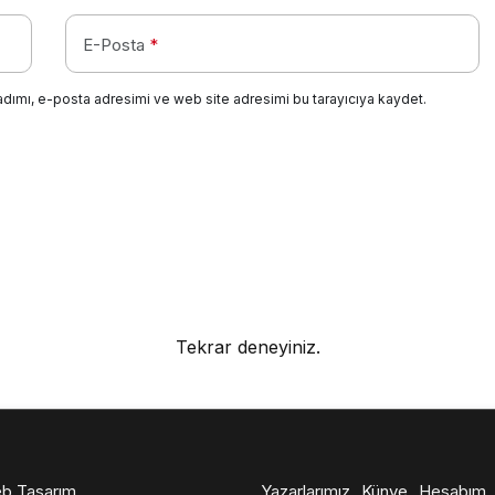
E-Posta
*
adımı, e-posta adresimi ve web site adresimi bu tarayıcıya kaydet.
Tekrar deneyiniz.
b Tasarım
Yazarlarımız
Künye
Hesabım