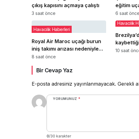
çıkış kapısını açmaya çalıştı
eğitim uç
pilot yara
3 saat önce
6 saat önc
Havacılık H
Havacılık Haberleri
Brezilya’d
Royal Air Maroc uçağı burun
kaybettiğ
iniş takımı arızası nedeniyle
yeni ayrın
10 saat ön
pistte kaldı
8 saat önce
Bir Cevap Yaz
E-posta adresiniz yayınlanmayacak.
Gerekli a
YORUMUNUZ
*
0
/30 karakter