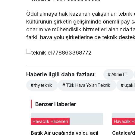
Ödül almaya hak kazanan çalışanları tebrik 
kültürünün şirketin gelişiminde önemli pay 
onarım ve mühendislik hizmetleri alanında faa
farklı hava yolu şirketlerine de teknik destek
Haberle ilgili daha fazlası:
# AltimeTT
# thy teknik
# Türk Hava Yolları Teknik
# uçak
Benzer Haberler
Havacılık Haberleri
Havacılık H
Batik Air uçağında yolcu acil
Çatalca’d