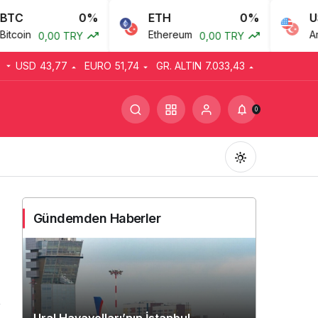
0%
ETH
0%
USD
Ethereum
Amerikan
0,00 TRY
0,00 TRY
USD
43,77
EURO
51,74
GR. ALTIN
7.033,43
0
Gündemden Haberler
Gündüz Modu
Gündüz modunu seçin.