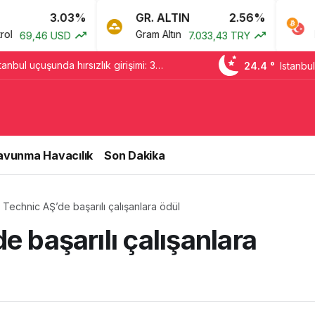
3.03%
GR. ALTIN
2.56%
BTC
Gram Altın
Bitcoin
,46 USD
7.033,43 TRY
tanbul uçuşunda hırsızlık girişimi: 3
24.4 °
Istanbul
dildi
avunma Havacılık
Son Dakika
 Technic AŞ’de başarılı çalışanlara ödül
e başarılı çalışanlara