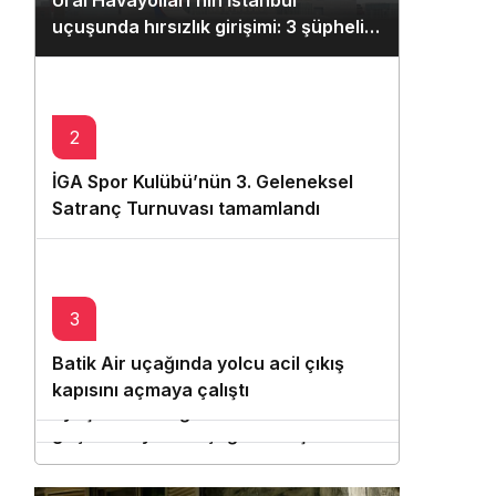
Ural Havayolları’nın İstanbul
Gece Modu
uçuşunda hırsızlık girişimi: 3 şüpheli
Gece modunu seçin.
polise teslim edildi
Sistem Modu
Sistem modunu seçin.
2
İGA Spor Kulübü’nün 3. Geleneksel
Satranç Turnuvası tamamlandı
3
4
Batik Air uçağında yolcu acil çıkış
5
Uçaktan 26 kez tütün çalan
kapısını açmaya çalıştı
Manchester Havalimanı’nda uçuşa
uyuşturucu bağımlısı kabin memuru
geç kalan yolcu uçağın kalkışını
sonunda yakalandı
engellemeye çalıştı