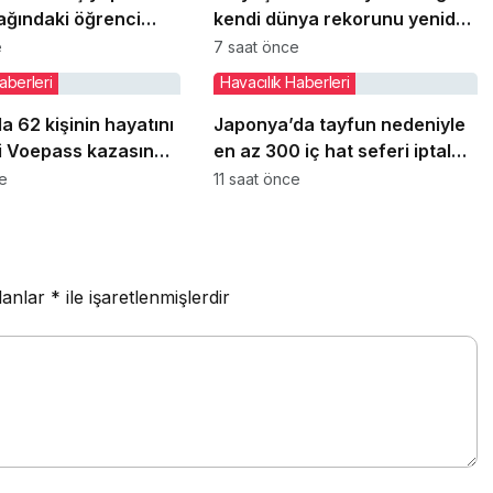
ağındaki öğrenci
kendi dünya rekorunu yeniden
landı
kırdı
e
7 saat önce
aberleri
Havacılık Haberleri
a 62 kişinin hayatını
Japonya’da tayfun nedeniyle
i Voepass kazasında
en az 300 iç hat seferi iptal
tılar ortaya çıktı
edildi
ce
11 saat önce
lanlar
*
ile işaretlenmişlerdir