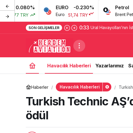
0.080%
EURO
-0.230%
Petrol
Euro
Brent Petrol
,77 TRY
51,74 TRY
69
0:33
Ural Havayolları’nın İs
SON GELIŞMELER
şüpheli polise teslim e
Havacılık Haberleri
Yazarlarımız
S
Havacılık Haberleri
Haberler
Turkish
Turkish Technic AŞ’d
ödül