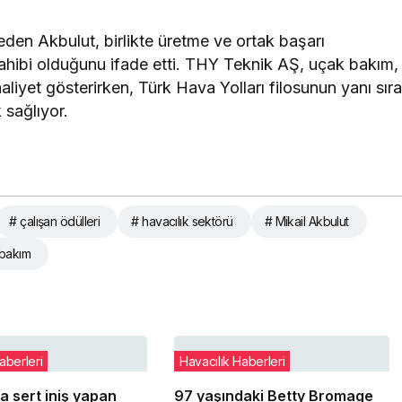
eden Akbulut, birlikte üretme ve ortak başarı
sahibi olduğunu ifade etti. THY Teknik AŞ, uçak bakım,
liyet gösterirken, Türk Hava Yolları filosunun yanı sır
 sağlıyor.
# çalışan ödülleri
# havacılık sektörü
# Mikail Akbulut
 bakım
aberleri
Havacılık Haberleri
a sert iniş yapan
97 yaşındaki Betty Bromage