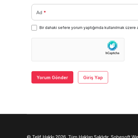
Ad
*
Bir dahaki sefere yorum yaptığımda kullanılmak üzere 
Yorum Gönder
Giriş Yap
© Telif Hakkı 2026, Tüm Hakları Saklıdır.
Sobesoft We