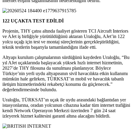
internet erişimi sağlanmasının hedeflendiğini belirtti.
122 UÇAKTA TEST EDİLDİ
Projenin, THY çatısı altında faaliyet gösteren TCI Aircraft Interiors
ve AJet iş birliğiyle yürütüldüğünü aktaran Uraloğlu, AJet’in 122
yolcu uçağı için test ve montaj süreçlerinin gerçekleştirildiğini,
teknik testlerin başarıyla tamamlandığını ifade etti.
Altyapı kurulum çalışmalarının sürdüğünü kaydeden Uraloğlu, “Bu
yıl AJet uçaklarında başlayacak yüksek hızlı internet hizmetinin,
2027’de THY filosuna da sunulması planlanıyor. Böylece
Türkiye’nin yerli uydu altyapısının sivil havacılıkta etkin kullanımı
mümkün hale gelirken, TÜRKSAT’ın mobil ve havacılık tabanlı
iletişim hizmetlerindeki rekabetçi konumu da güçlenecek.”
değerlendirmesinde bulundu.
Uraloğlu, TÜRKSAT’ın uçak ile uydu arasındaki bağlantıdan yer
istasyonlarına, oradan yolcunun cihazına kadar tüm internet trafiğini
kendi Network Operasyon Merkezi üzerinden 7 gün 24 saat
izleyerek hizmet kalitesini garanti altına alacağını bildirdi.