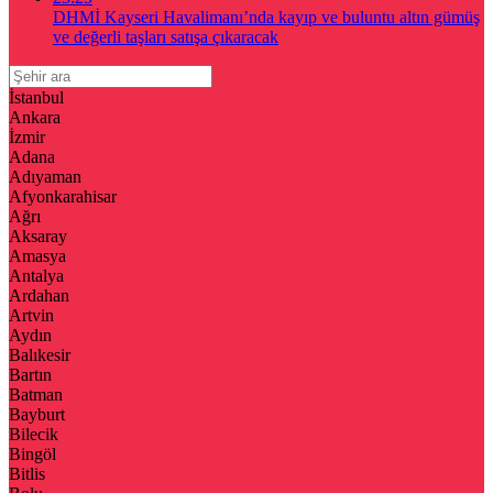
DHMİ Kayseri Havalimanı’nda kayıp ve buluntu altın gümüş
ve değerli taşları satışa çıkaracak
İstanbul
Ankara
İzmir
Adana
Adıyaman
Afyonkarahisar
Ağrı
Aksaray
Amasya
Antalya
Ardahan
Artvin
Aydın
Balıkesir
Bartın
Batman
Bayburt
Bilecik
Bingöl
Bitlis