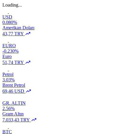
Loading...
USD
0.080%
Amerikan Doları
43,77 TRY
EURO
-0.230%
Euro
51,74 TRY
Petrol
3.03%
Brent Petrol
69,46 USD
GR. ALTIN
2.56%
Gram Altın
7.033,43 TRY
BTC