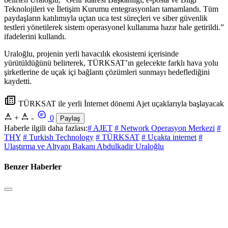
Teknolojileri ve İletişim Kurumu entegrasyonları tamamlandı. Tüm
paydaşların katılımıyla uçtan uca test süreçleri ve siber güvenlik
testleri yönetilerek sistem operasyonel kullanıma hazır hale getirildi.”
ifadelerini kullandı.
Uraloğlu, projenin yerli havacılık ekosistemi içerisinde
yürütüldüğünü belirterek, TÜRKSAT’ın gelecekte farklı hava yolu
şirketlerine de uçak içi bağlantı çözümleri sunmayı hedeflediğini
kaydetti.
TÜRKSAT ile yerli İnternet dönemi Ajet uçaklarıyla başlayacak
+
-
0
Paylaş
Haberle ilgili daha fazlası:
# AJET
# Network Operasyon Merkezi
#
THY
# Turkish Technology
# TÜRKSAT
# Uçakta internet
#
Ulaştırma ve Altyapı Bakanı Abdulkadir Uraloğlu
Benzer Haberler