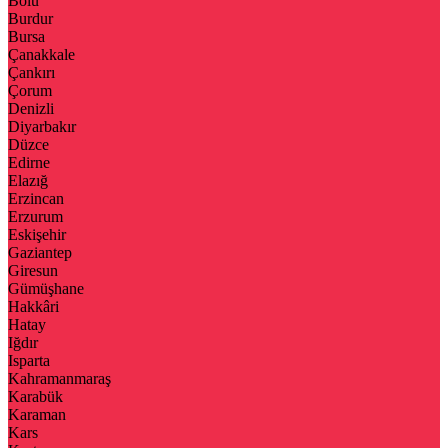
Bolu
Burdur
Bursa
Çanakkale
Çankırı
Çorum
Denizli
Diyarbakır
Düzce
Edirne
Elazığ
Erzincan
Erzurum
Eskişehir
Gaziantep
Giresun
Gümüşhane
Hakkâri
Hatay
Iğdır
Isparta
Kahramanmaraş
Karabük
Karaman
Kars