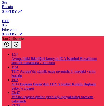
0%
Bitcoin
0,00 TRY
ETH
0%
Ethereum
0,00 TRY
Son Gelişmeler
1:57
Avrupa’daki liderliğini koruyan İGA İstanbul Havalimanı
küresel sıralamada 7’nci oldu
1:24
THY Avrupa’da günlük uçuş sayısında 3. sıradaki yerini
korudu
1:02
ATO Başkanı Baran’dan THY Yönetim Kurulu Başkanı
Şeker’e ziyaret
23:47
Jetblue uçağına gizlice giren kişi uyuyakaldığı tuvalette
yakalandı
23:25