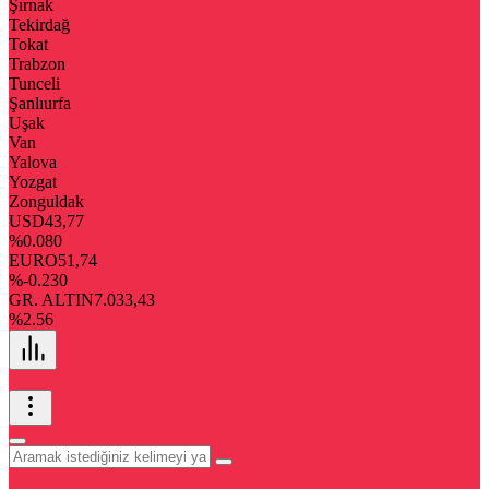
Şırnak
Tekirdağ
Tokat
Trabzon
Tunceli
Şanlıurfa
Uşak
Van
Yalova
Yozgat
Zonguldak
USD
43,77
%0.080
EURO
51,74
%-0.230
GR. ALTIN
7.033,43
%2.56