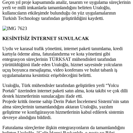
Geçen yıl proje kapsamında analiz, tasarım ve uygulama süreçlerinin
yerli ve milli imkanlarla tamamlandığını belirten Uraloğlu,
kullanıcıların etkileşimde bulunduğu ön yüz uygulamalarının
Turkish Technology tarafından geliştirildiğini kaydetti.
KESİNTİSİZ İNTERNET SUNULACAK
Uydu ve karasal trafik yönetimi, internet paketi tanımlama, kredi
kartıyla ödeme alma, faturalandırma ve kota yönetimi gibi
entegrasyon süreçlerinin TÜRKSAT mühendisleri tarafından
yürütüldüğünü ifade eden Uraloğlu, hizmet sayesinde yolcuların
uçuş boyunca mesajlaşma, video konferans ve bulut tabanlı iş
uygulamalarına kesintisiz erişebileceğini belirtti.
Uraloğlu, Türk mühendisler tarafından geliştirilen yerli “Yolcu
Portalı” üzerinden internet paketi satın alma, kota takibi ve çok dilli
destek hizmetlerinin sunulacağını ifade etti.
Projede kritik öneme sahip Derin Paket İncelemesi Sistemi’nin satın
alma süreçlerinin tamamlandığını aktaran Uraloğlu, yazılım
geliştirme ve konfigürasyon hizmetlerinin kabul edilerek sistemin
devreye alındığını bildirdi.
Faturalama süreçlerine ilişkin entegrasyonların da tamamlandığını
belirten Uraloğlu, “Gelir İdaresi Başkanlığı, e-posta ve Bilgi