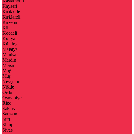
Kastamonu
Kayseri
Kırıkkale
Kırklareli
Kırşehir
Kilis
Kocaeli
Konya
Kütahya
Malatya
Manisa
Mardin
Mersin
Muğla
Muş
Nevşehir
Niğde
Ordu
Osmaniye
Rize
Sakarya
Samsun
Siirt
Sinop
Sivas